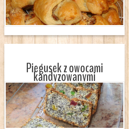
Piegusek z owocami
kandyzowanymi