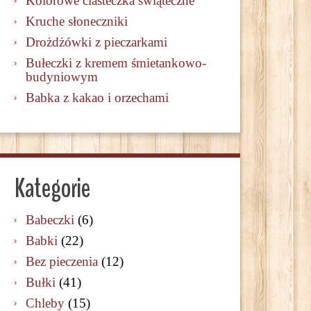
Kolorowe ciasteczka świąteczne
Kruche słoneczniki
Drożdżówki z pieczarkami
Bułeczki z kremem śmietankowo-
budyniowym
Babka z kakao i orzechami
Kategorie
Babeczki
(6)
Babki
(22)
Bez pieczenia
(12)
Bułki
(41)
Chleby
(15)