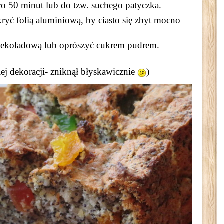
ło 50 minut lub do tzw. suchego patyczka.
ryć folią aluminiową, by ciasto się zbyt mocno
zekoladową lub oprószyć cukrem pudrem.
iej dekoracji- zniknął błyskawicznie
)