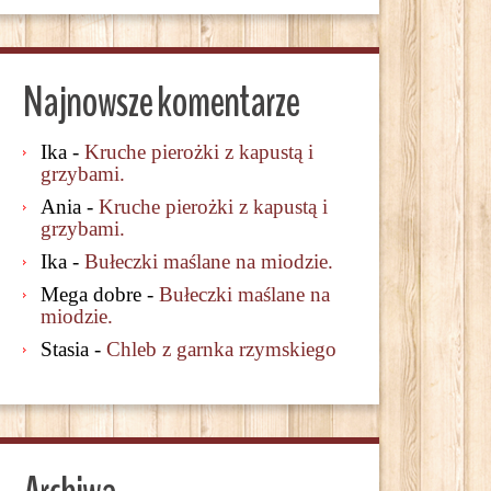
Najnowsze komentarze
Ika
-
Kruche pierożki z kapustą i
grzybami.
Ania
-
Kruche pierożki z kapustą i
grzybami.
Ika
-
Bułeczki maślane na miodzie.
Mega dobre
-
Bułeczki maślane na
miodzie.
Stasia
-
Chleb z garnka rzymskiego