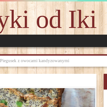
ki od Iki
Piegusek z owocami kandyzowanymi