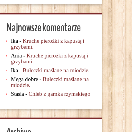
Najnowsze komentarze
Ika
-
Kruche pierożki z kapustą i
grzybami.
Ania
-
Kruche pierożki z kapustą i
grzybami.
Ika
-
Bułeczki maślane na miodzie.
Mega dobre
-
Bułeczki maślane na
miodzie.
Stasia
-
Chleb z garnka rzymskiego