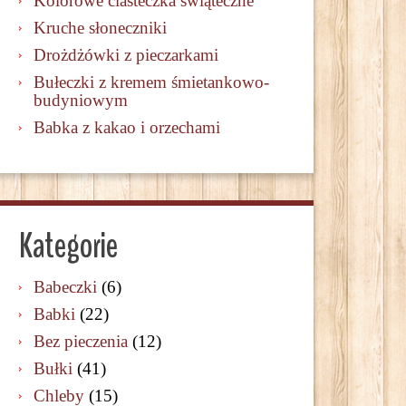
Kolorowe ciasteczka świąteczne
Kruche słoneczniki
Drożdżówki z pieczarkami
Bułeczki z kremem śmietankowo-
budyniowym
Babka z kakao i orzechami
Kategorie
Babeczki
(6)
Babki
(22)
Bez pieczenia
(12)
Bułki
(41)
Chleby
(15)