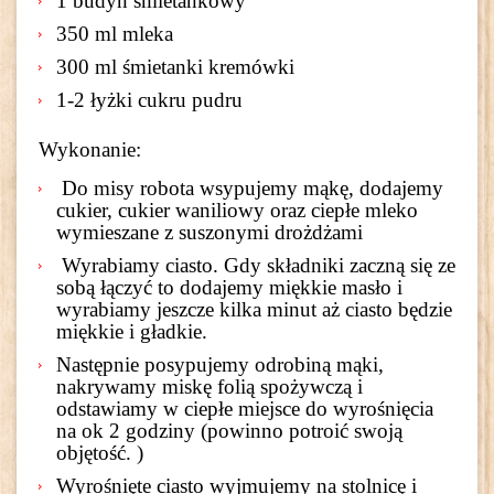
1 budyń śmietankowy
350 ml mleka
300 ml śmietanki kremówki
1-2 łyżki cukru pudru
Wykonanie:
Do misy robota wsypujemy mąkę, dodajemy
cukier, cukier waniliowy oraz ciepłe mleko
wymieszane z suszonymi drożdżami
Wyrabiamy ciasto. Gdy składniki zaczną się ze
sobą łączyć to dodajemy miękkie masło i
wyrabiamy jeszcze kilka minut aż ciasto będzie
miękkie i gładkie.
Następnie posypujemy odrobiną mąki,
nakrywamy miskę folią spożywczą i
odstawiamy w ciepłe miejsce do wyrośnięcia
na ok 2 godziny (powinno potroić swoją
objętość. )
Wyrośnięte ciasto wyjmujemy na stolnicę i