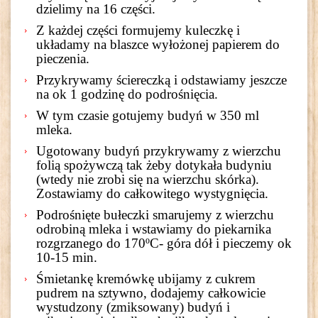
dzielimy na 16 części.
Z każdej części formujemy kuleczkę i
układamy na blaszce wyłożonej papierem do
pieczenia.
Przykrywamy ściereczką i odstawiamy jeszcze
na ok 1 godzinę do podrośnięcia.
W tym czasie gotujemy budyń w 350 ml
mleka.
Ugotowany budyń przykrywamy z wierzchu
folią spożywczą tak żeby dotykała budyniu
(wtedy nie zrobi się na wierzchu skórka).
Zostawiamy do całkowitego wystygnięcia.
Podrośnięte bułeczki smarujemy z wierzchu
odrobiną mleka i wstawiamy do piekarnika
rozgrzanego do 170ºC- góra dół i pieczemy ok
10-15 min.
Śmietankę kremówkę ubijamy z cukrem
pudrem na sztywno, dodajemy całkowicie
wystudzony (zmiksowany) budyń i