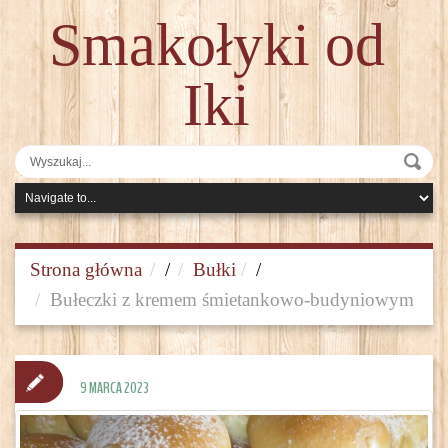
Smakołyki od
Iki
Strona główna
/
Bułki
/
Bułeczki z kremem śmietankowo-budyniowym
9 MARCA 2023