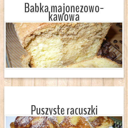
Babka majonezowo-
kawowa
Puszyste racuszki