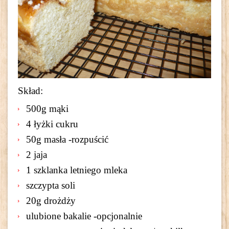
Skład:
500g mąki
4 łyżki cukru
50g masła -rozpuścić
2 jaja
1 szklanka letniego mleka
szczypta soli
20g drożdży
ulubione bakalie -opcjonalnie