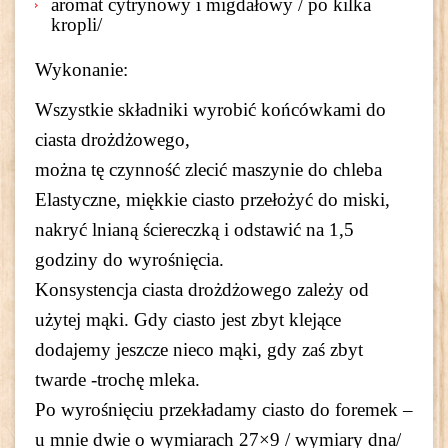
aromat cytrynowy i migdałowy / po kilka
kropli/
Wykonanie:
Wszystkie składniki wyrobić końcówkami do
ciasta drożdżowego,
można tę czynność zlecić maszynie do chleba
Elastyczne, miękkie ciasto przełożyć do miski,
nakryć lnianą ściereczką i odstawić na 1,5
godziny do wyrośnięcia.
Konsystencja ciasta drożdżowego zależy od
użytej mąki. Gdy ciasto jest zbyt klejące
dodajemy jeszcze nieco mąki, gdy zaś zbyt
twarde -trochę mleka.
Po wyrośnięciu przekładamy ciasto do foremek –
u mnie dwie o wymiarach 27×9 / wymiary dna/