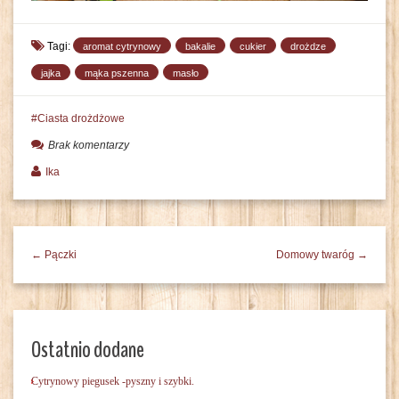
Tagi:
aromat cytrynowy
bakalie
cukier
drożdze
jajka
mąka pszenna
masło
Ciasta drożdżowe
Brak komentarzy
Ika
← Pączki
Domowy twaróg →
Ostatnio dodane
Cytrynowy piegusek -pyszny i szybki.