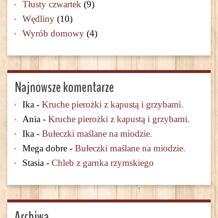
Tłusty czwartek
(9)
Wędliny
(10)
Wyrób domowy
(4)
Najnowsze komentarze
Ika
-
Kruche pierożki z kapustą i grzybami.
Ania
-
Kruche pierożki z kapustą i grzybami.
Ika
-
Bułeczki maślane na miodzie.
Mega dobre
-
Bułeczki maślane na miodzie.
Stasia
-
Chleb z garnka rzymskiego
Archiwa