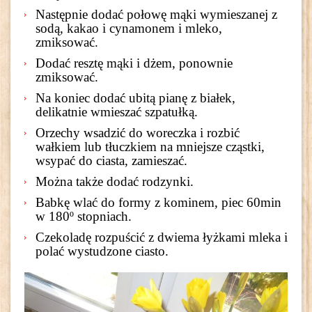
Następnie dodać połowę mąki wymieszanej z
sodą, kakao i cynamonem i mleko,
zmiksować.
Dodać resztę mąki i dżem, ponownie
zmiksować.
Na koniec dodać ubitą pianę z białek,
delikatnie wmieszać szpatułką.
Orzechy wsadzić do woreczka i rozbić
wałkiem lub tłuczkiem na mniejsze cząstki,
wsypać do ciasta, zamieszać.
Można także dodać rodzynki.
Babkę wlać do formy z kominem, piec 60min
w 180º stopniach.
Czekoladę rozpuścić z dwiema łyżkami mleka i
polać wystudzone ciasto.