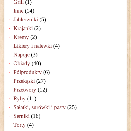
Grill
(1)
Inne
(14)
Jabłeczniki
(5)
Krajanki
(2)
Kremy
(2)
Likiery i nalewki
(4)
Napoje
(3)
Obiady
(40)
Półprodukty
(6)
Przekąski
(27)
Przetwory
(12)
Ryby
(11)
Sałatki, surówki i pasty
(25)
Serniki
(16)
Torty
(4)