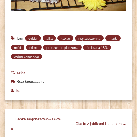
Tagi:
cukier
jajka
kakao
mąka pszenna
masło
miód
mleko
proszek do pieczenia
śmietana 18%
wiórki kokosowe
Ciastka
Brak komentarzy
Ika
← Babka majonezowo-kawow
Ciasto z jabłkami i kokosem →
a