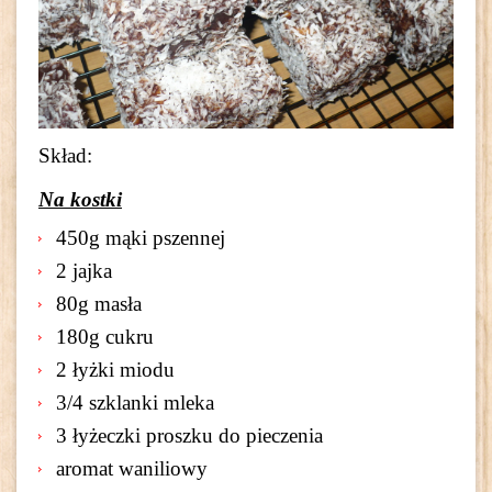
Skład:
Na kostki
450g mąki pszennej
2 jajka
80g masła
180g cukru
2 łyżki miodu
3/4 szklanki mleka
3 łyżeczki proszku do pieczenia
aromat waniliowy