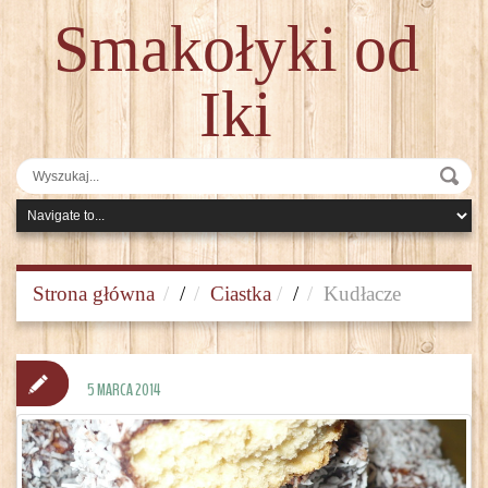
Smakołyki od
Iki
Strona główna
/
Ciastka
/
Kudłacze
5 MARCA 2014