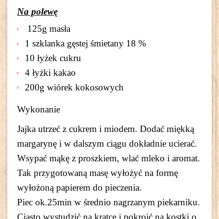
Na polewę
125g masła
1 szklanka gęstej śmietany 18 %
10 łyżek cukru
4 łyżki kakao
200g wiórek kokosowych
Wykonanie
Jajka utrzeć z cukrem i miodem. Dodać miękką
margarynę i w dalszym ciągu dokładnie ucierać.
Wsypać mąkę z proszkiem, wlać mleko i aromat.
Tak przygotowaną masę wyłożyć na formę
wyłożoną papierem do pieczenia.
Piec ok.25min w średnio nagrzanym piekarniku.
Ciasto wystudzić na kratce i pokroić na kostki o