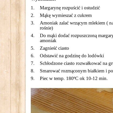
Margarynę rozpuścić i ostudzić
Mąkę wymieszać z cukrem
Amoniak zalać wrzącym mlekiem ( naj
rośnie)
Do mąki dodać rozpuszczoną margary
amoniak
Zagnieść ciasto
Odstawić na godzinę do lodówki
Schłodzone ciasto rozwałkować na g
Smarować rozmąconym białkiem i po
Piec w temp. 180ºC ok 10-12 min.