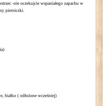
ostrzec -nie oczekujcie wspaniałego zapachu w
my pierniczki.
ia)
e, białko ( odłożone wcześniej)