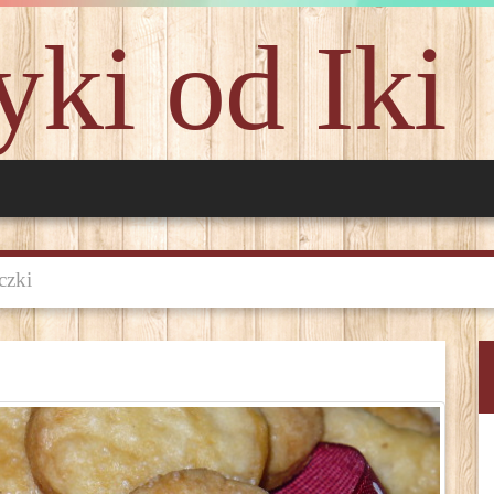
ki od Iki
czki