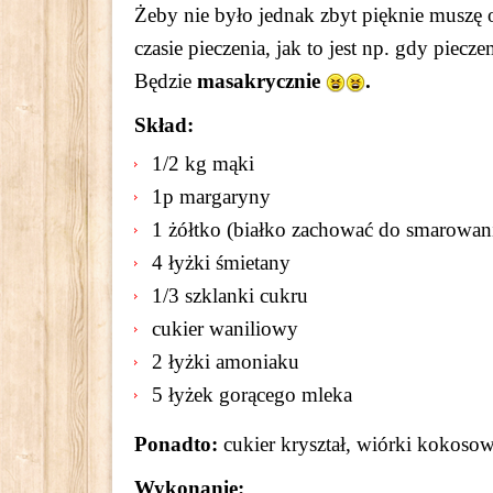
Żeby nie było jednak zbyt pięknie muszę 
czasie pieczenia, jak to jest np. gdy piecze
Będzie
masakrycznie
.
Skład:
1/2 kg mąki
1p margaryny
1 żółtko (białko zachować do smarowan
4 łyżki śmietany
1/3 szklanki cukru
cukier waniliowy
2 łyżki amoniaku
5 łyżek gorącego mleka
Ponadto:
cukier kryształ, wiórki kokosow
Wykonanie: