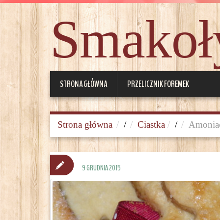
Smakoły
STRONA GŁÓWNA
PRZELICZNIK FOREMEK
Strona główna
/
Ciastka
/
Amonia
9 GRUDNIA 2015