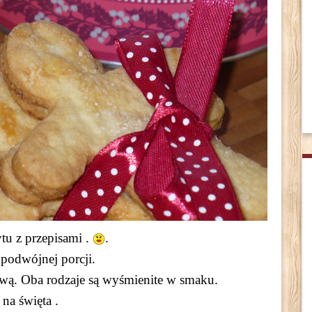
ytu z przepisami .
.
 podwójnej porcji.
ą. Oba rodzaje są wyśmienite w smaku.
na święta .