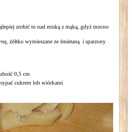
lepiej zrobić to nad miską z mąką, gdyż mocno
nę, żółtko wymieszane ze śmietaną i sparzony
rubość 0,5 cm
sypać cukrem lub wiórkami