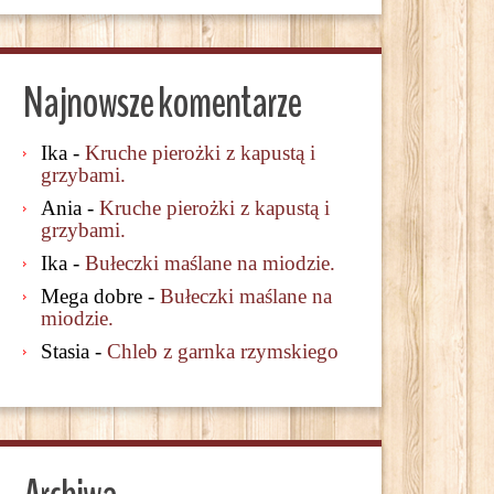
Najnowsze komentarze
Ika
-
Kruche pierożki z kapustą i
grzybami.
Ania
-
Kruche pierożki z kapustą i
grzybami.
Ika
-
Bułeczki maślane na miodzie.
Mega dobre
-
Bułeczki maślane na
miodzie.
Stasia
-
Chleb z garnka rzymskiego