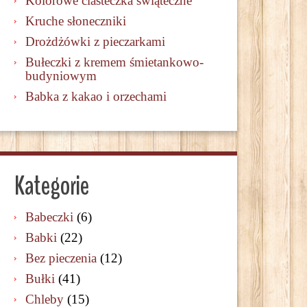
Kolorowe ciasteczka świąteczne
Kruche słoneczniki
Drożdżówki z pieczarkami
Bułeczki z kremem śmietankowo-
budyniowym
Babka z kakao i orzechami
Kategorie
Babeczki
(6)
Babki
(22)
Bez pieczenia
(12)
Bułki
(41)
Chleby
(15)