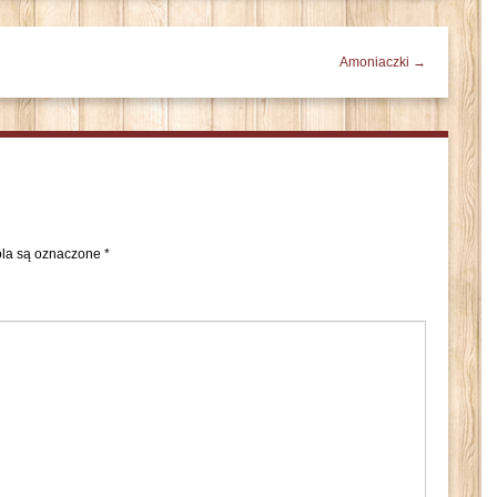
Amoniaczki →
la są oznaczone
*