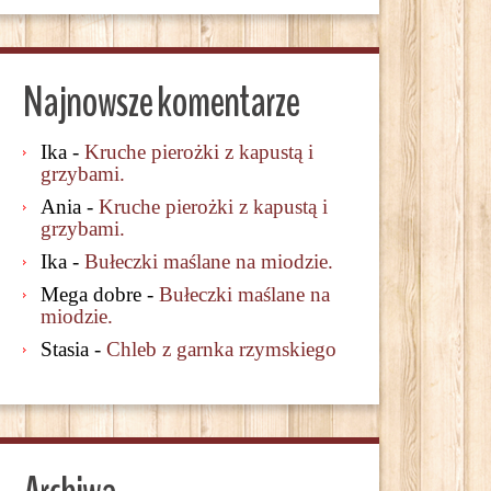
Najnowsze komentarze
Ika
-
Kruche pierożki z kapustą i
grzybami.
Ania
-
Kruche pierożki z kapustą i
grzybami.
Ika
-
Bułeczki maślane na miodzie.
Mega dobre
-
Bułeczki maślane na
miodzie.
Stasia
-
Chleb z garnka rzymskiego