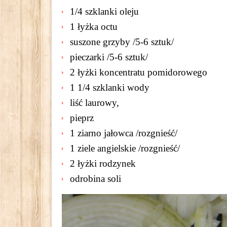
1/4 szklanki oleju
1 łyżka octu
suszone grzyby /5-6 sztuk/
pieczarki /5-6 sztuk/
2 łyżki koncentratu pomidorowego
1 1/4 szklanki wody
liść laurowy,
pieprz
1 ziarno jałowca /rozgnieść/
1 ziele angielskie /rozgnieść/
2 łyżki rodzynek
odrobina soli