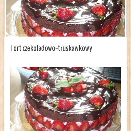
Tort czekoladowo-truskawkowy