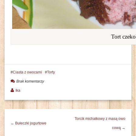
Tort czek
Ciasta z owocami
Torty
Brak komentarzy
Ika
Torcik michałkowy z masą owo
← Bułeczki jogurtowe
cową →