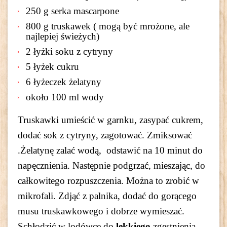
250 g serka mascarpone
800 g truskawek ( mogą być mrożone, ale
najlepiej świeżych)
2 łyżki soku z cytryny
5 łyżek cukru
6 łyżeczek żelatyny
około 100 ml wody
Truskawki umieścić w garnku, zasypać cukrem,
dodać sok z cytryny, zagotować. Zmiksować
.Żelatynę zalać wodą, odstawić na 10 minut do
napęcznienia. Następnie podgrzać, mieszając, do
całkowitego rozpuszczenia. Można to zrobić w
mikrofali. Zdjąć z palnika, dodać do gorącego
musu truskawkowego i dobrze wymieszać.
Schłodzić w lodówce do
lekkiego
zgęstnienia.