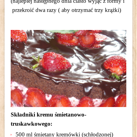
(najlepiej następnego dnia ciasto wyjąć z formy i
przekroić dwa razy ( aby otrzymać trzy krążki)
Składniki kremu śmietanowo-
truskawkowego:
500 ml śmietany kremówki (schłodzonej)