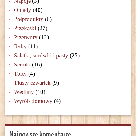
Napoje
(3)
Obiady
(40)
Półprodukty
(6)
Przekąski
(27)
Przetwory
(12)
Ryby
(11)
Sałatki, surówki i pasty
(25)
Serniki
(16)
Torty
(4)
Tłusty czwartek
(9)
Wędliny
(10)
Wyrób domowy
(4)
Najnowsze komentarze