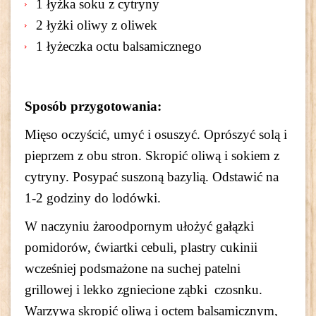
1 łyżka soku z cytryny
2 łyżki oliwy z oliwek
1 łyżeczka octu balsamicznego
Sposób przygotowania:
Mięso oczyścić, umyć i osuszyć. Oprószyć solą i
pieprzem z obu stron. Skropić oliwą i sokiem z
cytryny. Posypać suszoną bazylią. Odstawić na
1-2 godziny do lodówki.
W naczyniu żaroodpornym ułożyć gałązki
pomidorów, ćwiartki cebuli, plastry cukinii
wcześniej podsmażone na suchej patelni
grillowej i lekko zgniecione ząbki czosnku.
Warzywa skropić oliwą i octem balsamicznym,