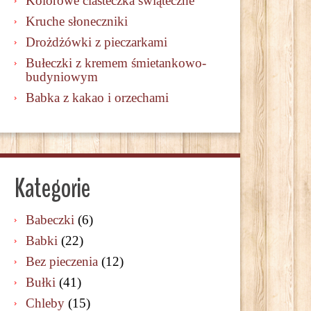
Kolorowe ciasteczka świąteczne
Kruche słoneczniki
Drożdżówki z pieczarkami
Bułeczki z kremem śmietankowo-
budyniowym
Babka z kakao i orzechami
Kategorie
Babeczki
(6)
Babki
(22)
Bez pieczenia
(12)
Bułki
(41)
Chleby
(15)