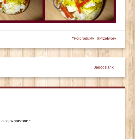
Półprodukty
Przetwory
Jagodzianki →
la są oznaczone
*