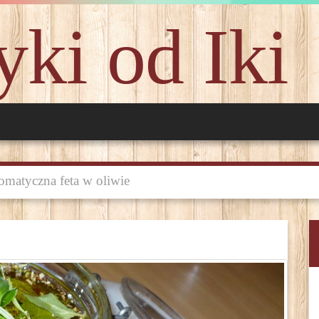
ki od Iki
omatyczna feta w oliwie