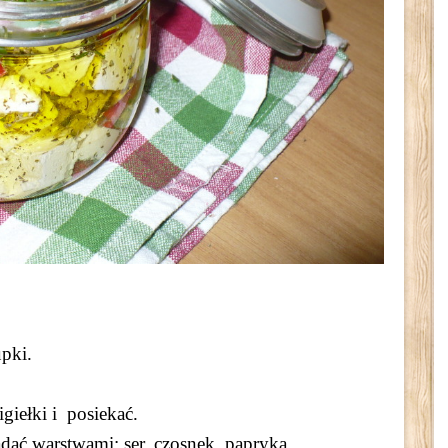
pki.
iełki i posiekać.
ać warstwami: ser, czosnek, papryka,