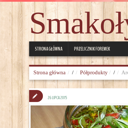
Smakoły
STRONA GŁÓWNA
PRZELICZNIK FOREMEK
Strona główna
/
Półprodukty
/
Ar
26 LIPCA 2015