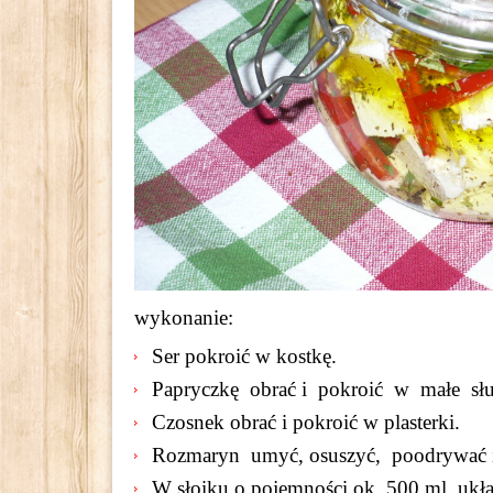
wykonanie:
Ser pokroić w kostkę.
Papryczkę obrać i pokroić w małe słu
Czosnek obrać i pokroić w plasterki.
Rozmaryn umyć, osuszyć, poodrywać ig
W słoiku o pojemności ok. 500 ml układ