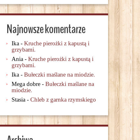
Najnowsze komentarze
Ika
-
Kruche pierożki z kapustą i
grzybami.
Ania
-
Kruche pierożki z kapustą i
grzybami.
Ika
-
Bułeczki maślane na miodzie.
Mega dobre
-
Bułeczki maślane na
miodzie.
Stasia
-
Chleb z garnka rzymskiego