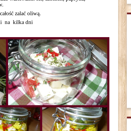
w.
ałość zalać oliwą.
i na kilka dni