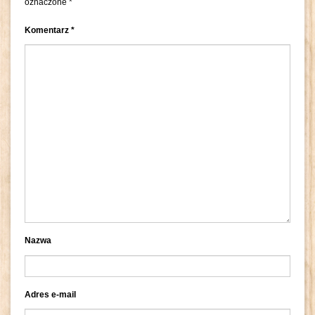
oznaczone
*
Komentarz
*
Nazwa
Adres e-mail