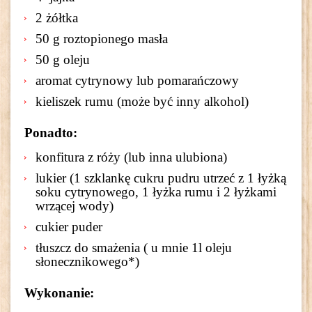
2 żółtka
50 g roztopionego masła
50 g oleju
aromat cytrynowy lub pomarańczowy
kieliszek rumu (może być inny alkohol)
Ponadto:
konfitura z róży (lub inna ulubiona)
lukier (1 szklankę cukru pudru utrzeć z 1 łyżką
soku cytrynowego, 1 łyżka rumu i 2 łyżkami
wrzącej wody)
cukier puder
tłuszcz do smażenia ( u mnie 1l oleju
słonecznikowego*)
Wykonanie: