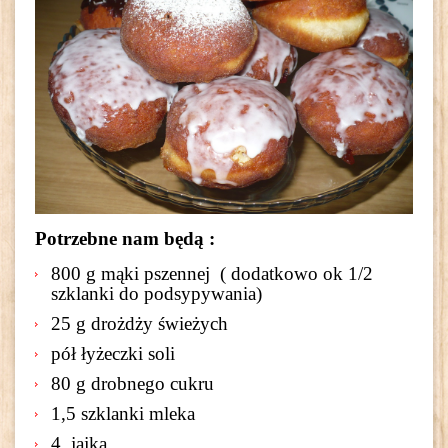
Potrzebne nam będą :
800 g mąki pszennej ( dodatkowo ok 1/2
szklanki do podsypywania)
25 g drożdży świeżych
pół łyżeczki soli
80 g drobnego cukru
1,5 szklanki mleka
4 jajka