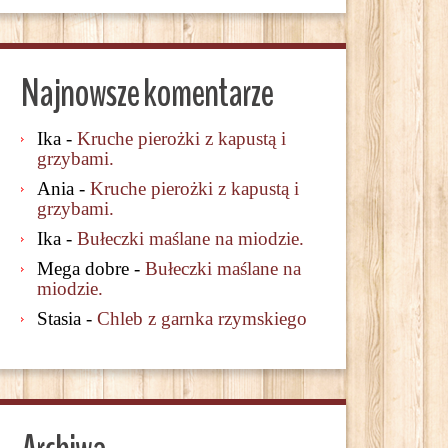
Najnowsze komentarze
Ika
-
Kruche pierożki z kapustą i
grzybami.
Ania
-
Kruche pierożki z kapustą i
grzybami.
Ika
-
Bułeczki maślane na miodzie.
Mega dobre
-
Bułeczki maślane na
miodzie.
Stasia
-
Chleb z garnka rzymskiego