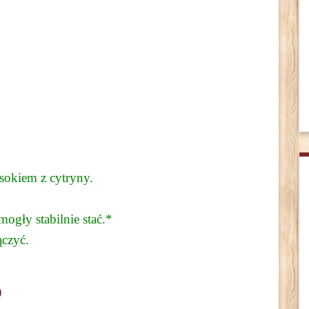
okiem z cytryny.
ogły stabilnie stać.*
czyć.
)