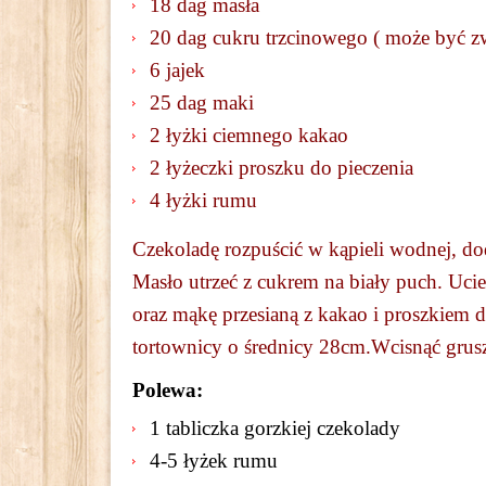
18 dag masła
20 dag cukru trzcinowego ( może być z
6 jajek
25 dag maki
2 łyżki ciemnego kakao
2 łyżeczki proszku do pieczenia
4 łyżki rumu
Czekoladę rozpuścić w kąpieli wodnej, do
Masło utrzeć z cukrem na biały puch. Uci
oraz mąkę przesianą z kakao i proszkiem d
tortownicy o średnicy 28cm.Wcisnąć grus
Polewa:
1 tabliczka gorzkiej czekolady
4-5 łyżek rumu