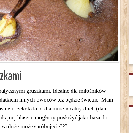
szkami
matycznymi gruszkami. Idealne dla miłośników
datkiem innych owoców też będzie świetne. Mam
nie i czekolada to dla mnie idealny duet. (dam
okątnej blaszce mogłoby posłużyć jako baza do
 są duże-może spróbujecie???