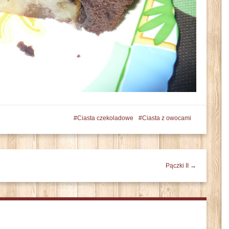
Ciasta czekoladowe
Ciasta z owocami
Pączki II →