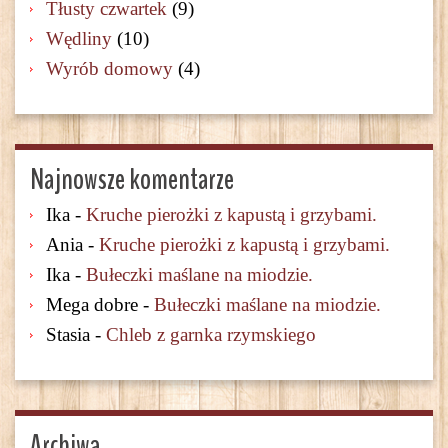
Tłusty czwartek
(9)
Wędliny
(10)
Wyrób domowy
(4)
Najnowsze komentarze
Ika
-
Kruche pierożki z kapustą i grzybami.
Ania
-
Kruche pierożki z kapustą i grzybami.
Ika
-
Bułeczki maślane na miodzie.
Mega dobre
-
Bułeczki maślane na miodzie.
Stasia
-
Chleb z garnka rzymskiego
Archiwa