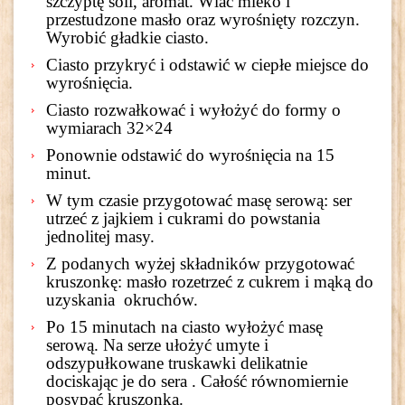
szczyptę soli, aromat. Wlać mleko i
przestudzone masło oraz wyrośnięty rozczyn.
Wyrobić gładkie ciasto.
Ciasto przykryć i odstawić w ciepłe miejsce do
wyrośnięcia.
Ciasto rozwałkować i wyłożyć do formy o
wymiarach 32×24
Ponownie odstawić do wyrośnięcia na 15
minut.
W tym czasie przygotować masę serową: ser
utrzeć z jajkiem i cukrami do powstania
jednolitej masy.
Z podanych wyżej składników przygotować
kruszonkę: masło rozetrzeć z cukrem i mąką do
uzyskania okruchów.
Po 15 minutach na ciasto wyłożyć masę
serową. Na serze ułożyć umyte i
odszypułkowane truskawki delikatnie
dociskając je do sera . Całość równomiernie
posypać kruszonką.