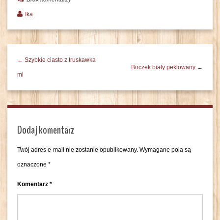
Ika
← Szybkie ciasto z truskawka
Boczek biały peklowany →
mi
Dodaj komentarz
Twój adres e-mail nie zostanie opublikowany.
Wymagane pola są
oznaczone
*
Komentarz
*