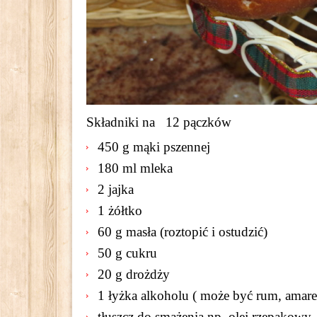
Składniki na 12 pączków
450 g mąki pszennej
180 ml mleka
2 jajka
1 żółtko
60 g masła (roztopić i ostudzić)
50 g cukru
20 g drożdży
1 łyżka alkoholu ( może być rum, amaret
tłuszcz do smażenia np. olej rzepakowy