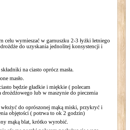
m celu wymieszać w garnuszku 2-3 łyżki letniego
 drożdże do uzyskania jednolitej konsystencji i
składniki na ciasto oprócz masła.
ione masło.
ciasto będzie gładkie i miękkie ( polecam
a drożdżowego lub w maszynie do pieczenia
włożyć do oprószonej mąką miski, przykryć i
nia objętości ( potrwa to ok 2 godzin)
ony mąką blat, krótko wyrobić.