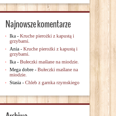
Najnowsze komentarze
Ika
-
Kruche pierożki z kapustą i
grzybami.
Ania
-
Kruche pierożki z kapustą i
grzybami.
Ika
-
Bułeczki maślane na miodzie.
Mega dobre
-
Bułeczki maślane na
miodzie.
Stasia
-
Chleb z garnka rzymskiego