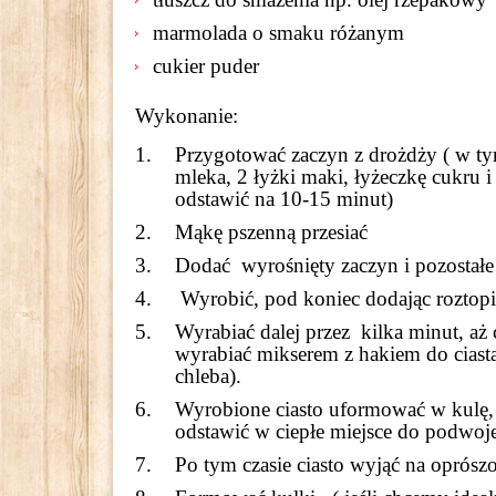
marmolada o smaku różanym
cukier puder
Wykonanie:
Przygotować zaczyn z drożdży ( w ty
mleka, 2 łyżki maki, łyżeczkę cukru i
odstawić na 10-15 minut)
Mąkę pszenną przesiać
Dodać wyrośnięty zaczyn i pozostałe 
Wyrobić, pod koniec dodając roztop
Wyrabiać dalej przez kilka minut, aż 
wyrabiać mikserem z hakiem do ciast
chleba).
Wyrobione ciasto uformować w kulę, 
odstawić w ciepłe miejsce do podwoje
Po tym czasie ciasto wyjąć na oprósz