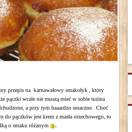
jny przepis na karnawałowy smakołyk , który
e pączki wcale nie muszą mieć w sobie tuzina
 odchudzone, a przy tym baaardzo smaczne. Choć
m do pączków jest krem z masła orzechowego, to
ladką o smaku różanym
.