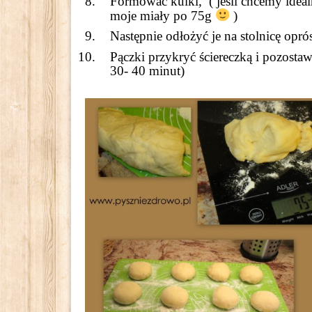
Formować kulki, ( jeśli chcemy idea
moje miały po 75g
)
Następnie odłożyć je na stolnicę opr
Pączki przykryć ściereczką i pozosta
30- 40 minut)