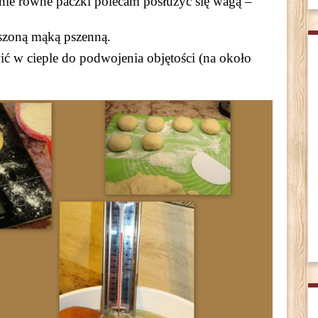
lnie równe paczki polecam posłużyc się wagą –
ószoną mąką pszenną.
wić w cieple do podwojenia objętości (na około