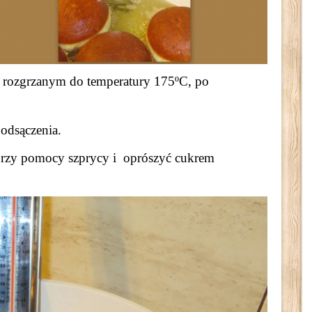
oleju rozgrzanym do temperatury 175ºC, po
odsączenia.
adą przy pomocy szprycy i oprószyć cukrem