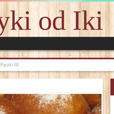
ki od Iki
Pączki III