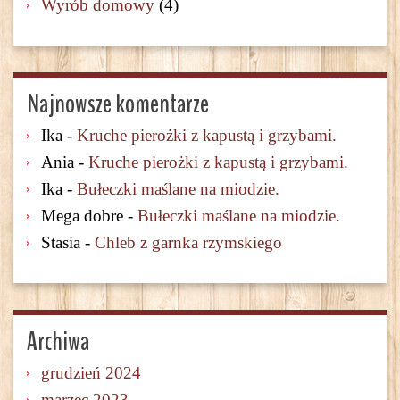
Wyrób domowy
(4)
Najnowsze komentarze
Ika
-
Kruche pierożki z kapustą i grzybami.
Ania
-
Kruche pierożki z kapustą i grzybami.
Ika
-
Bułeczki maślane na miodzie.
Mega dobre
-
Bułeczki maślane na miodzie.
Stasia
-
Chleb z garnka rzymskiego
Archiwa
grudzień 2024
marzec 2023