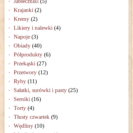
Jabłeczniki
(5)
Krajanki
(2)
Kremy
(2)
Likiery i nalewki
(4)
Napoje
(3)
Obiady
(40)
Półprodukty
(6)
Przekąski
(27)
Przetwory
(12)
Ryby
(11)
Sałatki, surówki i pasty
(25)
Serniki
(16)
Torty
(4)
Tłusty czwartek
(9)
Wędliny
(10)