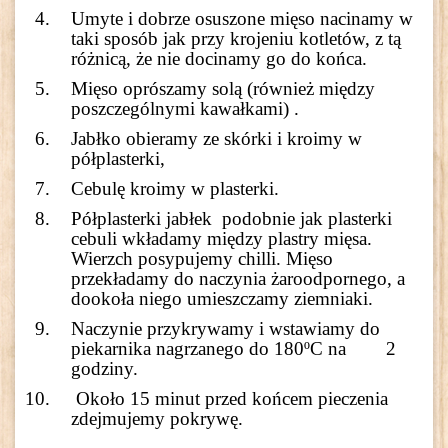
Umyte i dobrze osuszone mięso nacinamy w
taki sposób jak przy krojeniu kotletów, z tą
różnicą, że nie docinamy go do końca.
Mięso oprószamy solą (również między
poszczególnymi kawałkami) .
Jabłko obieramy ze skórki i kroimy w
półplasterki,
Cebulę kroimy w plasterki.
Półplasterki jabłek podobnie jak plasterki
cebuli wkładamy między plastry mięsa.
Wierzch posypujemy chilli. Mięso
przekładamy do naczynia żaroodpornego, a
dookoła niego umieszczamy ziemniaki.
Naczynie przykrywamy i wstawiamy do
piekarnika nagrzanego do 180ºC na 2
godziny.
Około 15 minut przed końcem pieczenia
zdejmujemy pokrywę.