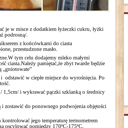
 je w misce z dodatkiem łyżeczki cukru, łyżki
aż podrosną/.
mikserem z końcówkami do ciasta
ione, przestudzone masło.
yczne.W tym celu dodajemy mleko małymi
ość ciasta.Należy pamiętać,że zbyt twarde będzie
dą „gniotowate”
 i odstawić w ciepłe miejsce do wyrośnięcia. Po
tość.
 / 1,5cm/ i wykrawać pączki szklanką o średnicy
ą i zostawić do ponownego podwojenia objętości
 kontrolować jego temperaturę termometrem
e ona oscylować pomiędzy 170ºC-175ºC.