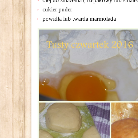
olej do smażenia ( rzepakowy lub smale
cukier puder
powidła lub twarda marmolada