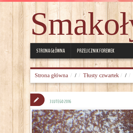
Smakoły
STRONA GŁÓWNA
PRZELICZNIK FOREMEK
Strona główna
/
Tłusty czwartek
/
3 LUTEGO 2016