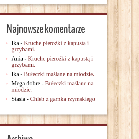
Najnowsze komentarze
Ika
-
Kruche pierożki z kapustą i
grzybami.
Ania
-
Kruche pierożki z kapustą i
grzybami.
Ika
-
Bułeczki maślane na miodzie.
Mega dobre
-
Bułeczki maślane na
miodzie.
Stasia
-
Chleb z garnka rzymskiego