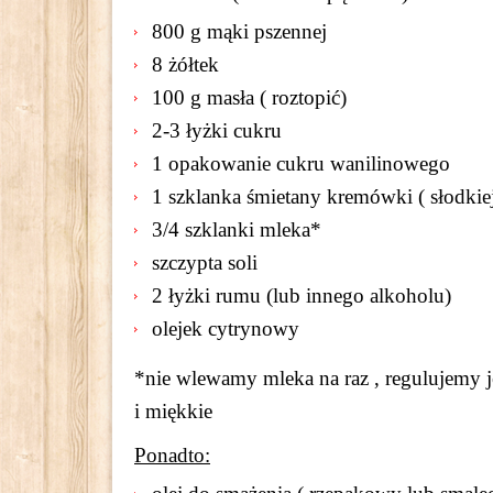
800 g mąki pszennej
8 żółtek
100 g masła ( roztopić)
2-3 łyżki cukru
1 opakowanie cukru wanilinowego
1 szklanka śmietany kremówki ( słodkiej
3/4 szklanki mleka*
szczypta soli
2 łyżki rumu (lub innego alkoholu)
olejek cytrynowy
*nie wlewamy mleka na raz , regulujemy je
i miękkie
Ponadto: