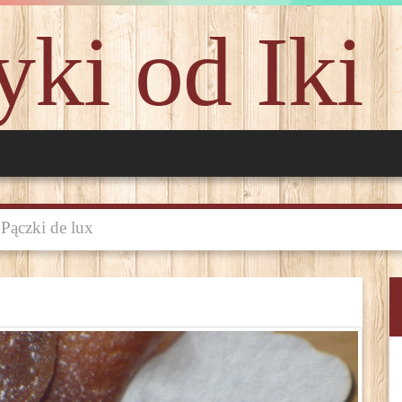
ki od Iki
Pączki de lux