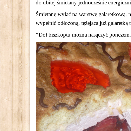
do ubitej śmietany jednocześnie energiczni
Śmietanę wylać na warstwę galaretkową, 
wypełnić odłożoną, tężejąca już galaretk
*Dół biszkoptu można nasączyć ponczem.