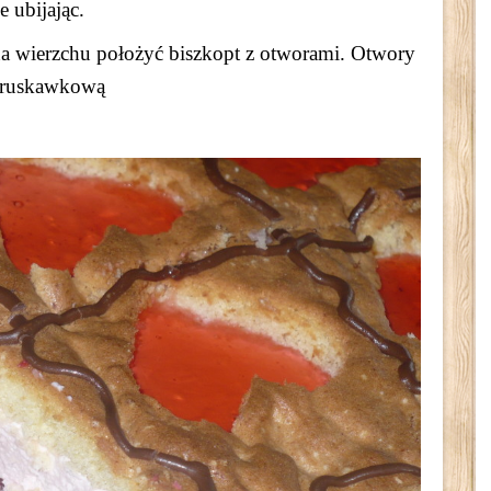
e ubijając.
na wierzchu położyć biszkopt z otworami. Otwory
ą truskawkową