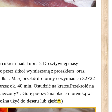
 cukier i nadal ubijać. Do sztywnej masy
ąc przez sitko) wymieszaną z proszkiem oraz
ułką . Masę przelać do formy o wymiarach 32×22
rzez ok. 40 min. Ostudzić na kratce.Przekroić na
 pieczony* . Górę położyć na blacie i foremką w
można użyć do deseru lub zjeść
)