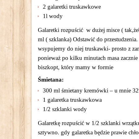
2 galaretki truskawkowe
1l wody
Galaretki rozpuścić w dużej misce ( tak,ż
ml ( szklanka) Odstawić do przestudzenia.
wsypujemy do niej truskawki- prosto z za
ponieważ po kilku minutach masa zacznie t
biszkopt, który mamy w formie
Śmietana:
300 ml śmietany kremówki – u mnie 3
1 galaretka truskawkowa
1/2 szklanki wody
Galaretkę rozpuścić w 1/2 szklanki wrzątk
sztywno. gdy galaretka będzie prawie chłodn