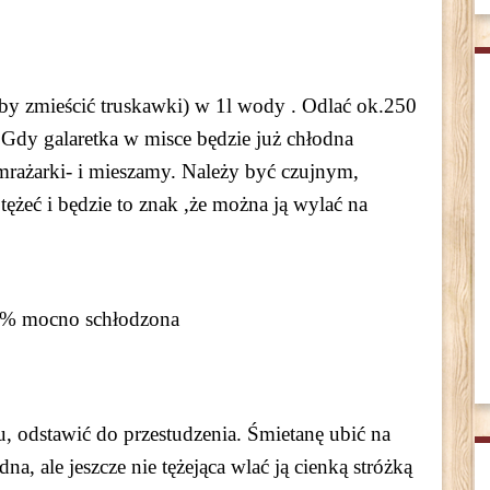
eby zmieścić truskawki) w 1l wody . Odlać ok.250
 Gdy galaretka w misce będzie już chłodna
mrażarki- i mieszamy. Należy być czujnym,
ężeć i będzie to znak ,że można ją wylać na
2% mocno schłodzona
u, odstawić do przestudzenia. Śmietanę ubić na
a, ale jeszcze nie tężejąca wlać ją cienką stróżką