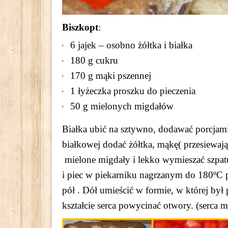
Biszkopt
:
6 jajek – osobno żółtka i białka
180 g cukru
170 g mąki pszennej
1 łyżeczka proszku do pieczenia
50 g mielonych migdałów
Białka ubić na sztywno, dodawać porcjami
białkowej dodać żółtka, mąkę( przesiewaj
mielone migdały i lekko wymieszać szpat
i piec w piekarniku nagrzanym do 180ºC p
pół . Dół umieścić w formie, w której był
kształcie serca powycinać otwory. (serca 