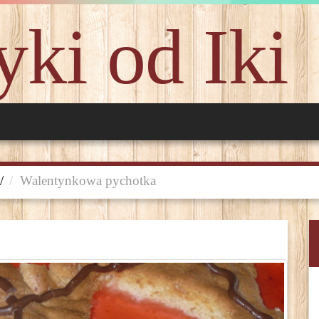
ki od Iki
/
Walentynkowa pychotka