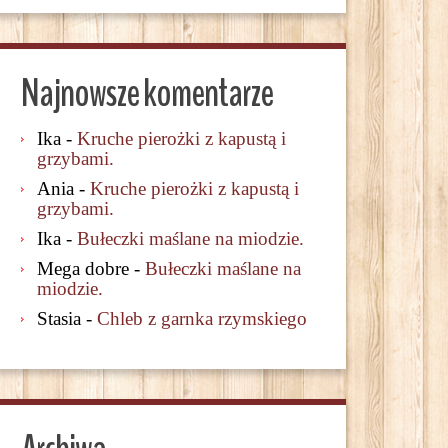
Najnowsze komentarze
Ika
-
Kruche pierożki z kapustą i
grzybami.
Ania
-
Kruche pierożki z kapustą i
grzybami.
Ika
-
Bułeczki maślane na miodzie.
Mega dobre
-
Bułeczki maślane na
miodzie.
Stasia
-
Chleb z garnka rzymskiego