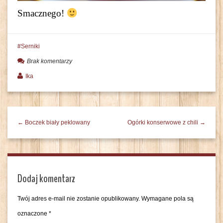
Smacznego!
Serniki
Brak komentarzy
Ika
← Boczek biały peklowany
Ogórki konserwowe z chili →
Dodaj komentarz
Twój adres e-mail nie zostanie opublikowany.
Wymagane pola są
oznaczone
*