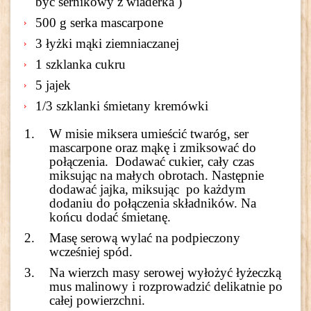
być sernikowy z wiaderka )
500 g serka mascarpone
3 łyżki mąki ziemniaczanej
1 szklanka cukru
5 jajek
1/3 szklanki śmietany kremówki
W misie miksera umieścić twaróg, ser
mascarpone oraz mąkę i zmiksować do
połączenia. Dodawać cukier, cały czas
miksując na małych obrotach. Następnie
dodawać jajka, miksując po każdym
dodaniu do połączenia składników. Na
końcu dodać śmietanę.
Masę serową wylać na podpieczony
wcześniej spód.
Na wierzch masy serowej wyłożyć łyżeczką
mus malinowy i rozprowadzić delikatnie po
całej powierzchni.