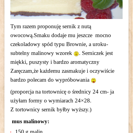
Tym razem proponuję sernik z nutą
owocową.Smaku dodaje mu jeszcze mocno
czekoladowy spód typu Brownie, a uroku-
subtelny malinowy wzorek
. Serniczek jest
miękki, puszysty i bardzo aromatyczny
Zaręczam,że każdemu zasmakuje i oczywiście
bardzo polecam do wypróbowania
(proporcja na tortownicę o średnicy 24 cm- ja
użyłam formy o wymiarach 24×28.
Z tortownicy sernik byłby wyższy.)
mus malinowy:
150 g malin