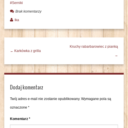
Serniki
Brak komentarzy
Ika
Kruchy rabarbarowiec z pianką
← Karkówka z grilla
→
Dodaj komentarz
Twój adres e-mail nie zostanie opublikowany.
Wymagane pola są
oznaczone
*
Komentarz
*