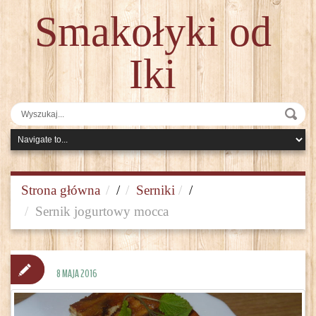
Smakołyki od
Iki
Strona główna
/
Serniki
/
Sernik jogurtowy mocca
8 MAJA 2016