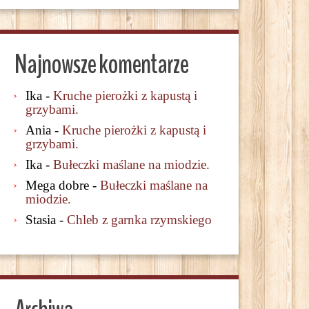
Najnowsze komentarze
Ika
-
Kruche pierożki z kapustą i
grzybami.
Ania
-
Kruche pierożki z kapustą i
grzybami.
Ika
-
Bułeczki maślane na miodzie.
Mega dobre
-
Bułeczki maślane na
miodzie.
Stasia
-
Chleb z garnka rzymskiego