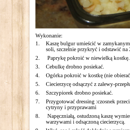
Wykonanie:
Kaszę bulgur umieścić w zamykanym n
soli, szczelnie przykryć i odstawić na
Paprykę pokroić w niewielką kostkę.
Cebulkę drobno posiekać.
Ogórka pokroić w kostkę (nie obierać
Ciecierzycę odsączyć z zalewy-przepł
Szczypiorek drobno posiekać.
Przygotować dressing :czosnek przeci
cytryny i przyprawami
Napęczniałą, ostudzoną kaszę wymie
warzywami i odsączoną ciecierzycą.