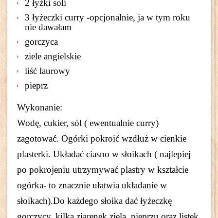
2 łyżki soli
3 łyżeczki curry -opcjonalnie, ja w tym roku
nie dawałam
gorczyca
ziele angielskie
liść laurowy
pieprz
Wykonanie:
Wodę, cukier, sól ( ewentualnie curry)
zagotować. Ogórki pokroić wzdłuż w cienkie
plasterki. Układać ciasno w słoikach ( najlepiej
po pokrojeniu utrzymywać plastry w kształcie
ogórka- to znacznie ułatwia układanie w
słoikach).Do każdego słoika dać łyżeczkę
gorczycy, kilka ziarenek ziela, pieprzu oraz listek