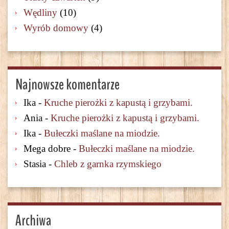
Wędliny
(10)
Wyrób domowy
(4)
Najnowsze komentarze
Ika
-
Kruche pierożki z kapustą i grzybami.
Ania
-
Kruche pierożki z kapustą i grzybami.
Ika
-
Bułeczki maślane na miodzie.
Mega dobre
-
Bułeczki maślane na miodzie.
Stasia
-
Chleb z garnka rzymskiego
Archiwa