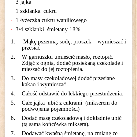
3 jajka
1 szklanka cukru
1 łyżeczka cukru waniliowego
3/4 szklanki śmietany 18%
Mąkę pszenną, sodę, proszek – wymieszać i
przesiać
W garnuszku umieścić masło, roztopić.
Zdjąć z ognia, dodać posiekaną czekoladę i
mieszać do jej roztopienia.
Do masy czekoladowej dodać przesiane
kakao i wymieszać .
Całość odstawić do lekkiego przestudzenia.
Całe jajka ubić z cukrami (mikserem do
podwojenia pojemności)
Dodać masę czekoladową i dokładnie ubić
(tą samą końcówką miksera).
Dodawać kwaśną śmietanę, na zmianę ze