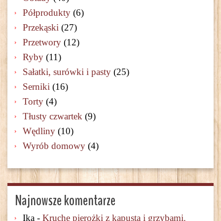
Półprodukty
(6)
Przekąski
(27)
Przetwory
(12)
Ryby
(11)
Sałatki, surówki i pasty
(25)
Serniki
(16)
Torty
(4)
Tłusty czwartek
(9)
Wędliny
(10)
Wyrób domowy
(4)
Najnowsze komentarze
Ika
-
Kruche pierożki z kapustą i grzybami.