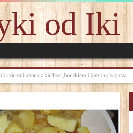
ki od Iki
nka ziemniaczana z kiełbasą,boczkiem i kiszoną kapustą.