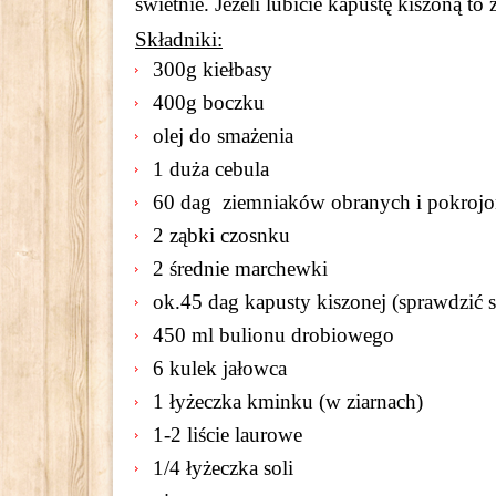
świetnie. Jeżeli lubicie kapustę kiszoną 
Składniki:
300g kiełbasy
400g boczku
olej do smażenia
1 duża cebula
60 dag ziemniaków obranych i pokrojo
2 ząbki czosnku
2 średnie marchewki
ok.45 dag kapusty kiszonej (sprawdzić sm
450 ml bulionu drobiowego
6 kulek jałowca
1 łyżeczka kminku (w ziarnach)
1-2 liście laurowe
1/4 łyżeczka soli