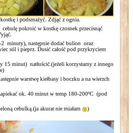
 kostkę i podsmażyć. Zdjąć z ognia.
 cebulę pokroić w kostkę czosnek przecisnąć
yjąć.
-2 minuty), następnie dodać bulion oraz
wiec sól i pieprz. Dusić całość pod przykryciem
 15 minut) natłuścić.(jeżeli korzystamy z innego
e)
astępnie warstwę kiełbasy i boczku a na wierzch
 zapiekać ok. 40 minut w temp 180-200ºC (pod
eloną cebulką.(ja akurat nie miałam
)