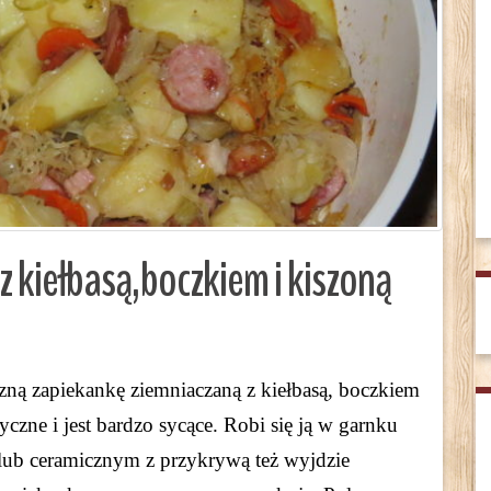
 kiełbasą,boczkiem i kiszoną
ną zapiekankę ziemniaczaną z kiełbasą, boczkiem
czne i jest bardzo sycące. Robi się ją w garnku
lub ceramicznym z przykrywą też wyjdzie