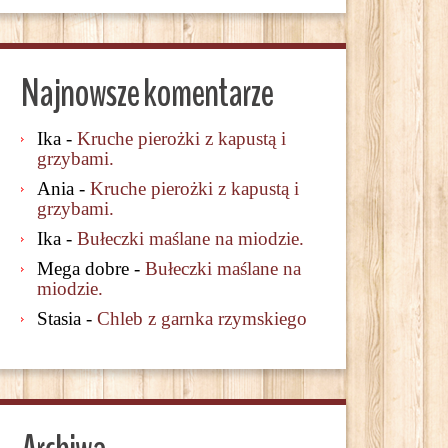
Najnowsze komentarze
Ika
-
Kruche pierożki z kapustą i
grzybami.
Ania
-
Kruche pierożki z kapustą i
grzybami.
Ika
-
Bułeczki maślane na miodzie.
Mega dobre
-
Bułeczki maślane na
miodzie.
Stasia
-
Chleb z garnka rzymskiego