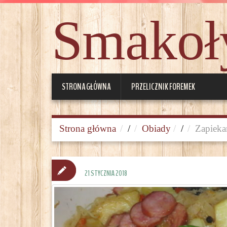
Smakoły
STRONA GŁÓWNA
PRZELICZNIK FOREMEK
Strona główna
/
Obiady
/
Zapieka
21 STYCZNIA 2018