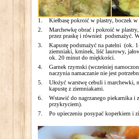
Kiełbasę pokroić w plastry, boczek w
Marchewkę obrać i pokroić w plastry,
przez praskę i również podsmażyć. W
Kapustę podsmażyć na patelni (ok. 1
ziemniaki, kminek, liść laurowy, jało
ok. 20 minut do miękkości.
Garnek rzymski (wcześniej namoczony
naczynia namaczanie nie jest potrzebn
Ułożyć warstwę cebuli i marchewki, n
kapustę z ziemniakami.
Wstawić do nagrzanego piekarnika i
przykryciem).
Po upieczeniu posypać koperkiem i zi