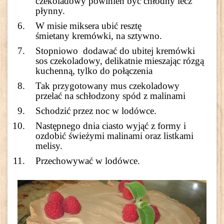
czekoladowy powinien być chłodny lecz
płynny.
W misie miksera ubić resztę
śmietany kremówki, na sztywno.
Stopniowo dodawać do ubitej kremówki
sos czekoladowy, delikatnie mieszając rózgą
kuchenną, tylko do połączenia
Tak przygotowany mus czekoladowy
przelać na schłodzony spód z malinami
Schodzić przez noc w lodówce.
Następnego dnia ciasto wyjąć z formy i
ozdobić świeżymi malinami oraz listkami
melisy.
Przechowywać w lodówce.