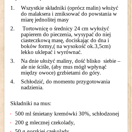
Wszystkie składniki (oprócz malin) włożyć
do malaksera i zmiksować do powstania w
miarę jednolitej masy
Tortownicę o średnicy 24 cm wyłożyć
papierem do pieczenia, wysypać do niej
ciasteczkową masę, dociskając do dna i
boków formy,( na wysokość ok.3,5cm)
lekko uklepać i wyrównać.
Na dnie ułożyć maliny, dość blisko siebie –
ale nie ściśle, (aby mus mógł wpłynąć
między owoce) grzbietami do góry.
Schłodzić, do momentu przygotowania
nadzienia.
Składniki na mus:
500 ml śmietany kremówki 30%, schłodzonej
200 g mlecznej czekolady,
50 g gorzkiej czekolady,