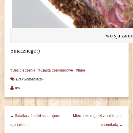
wersja zam
Smacznego:)
Bez pieczenia
Ciasta czekoladowe
Inne
Brak komentarzy
Ika
← Sałatka z fasolki szparagow
Mięciutkie rogaliki z nutellą lub
ej z jajkiem
marmoladą →