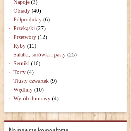
Napoje
(3)
Obiady
(40)
Półprodukty
(6)
Przekąski
(27)
Przetwory
(12)
Ryby
(11)
Sałatki, surówki i pasty
(25)
Serniki
(16)
Torty
(4)
Tłusty czwartek
(9)
Wędliny
(10)
Wyrób domowy
(4)
Najnowsze komentarze