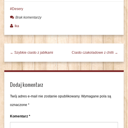
Desery
Brak komentarzy
Ika
← Szybkie ciasto z jabłkami
Ciasto czakoladowe z chilli →
Dodaj komentarz
Twój adres e-mail nie zostanie opublikowany.
Wymagane pola są
oznaczone
*
Komentarz
*