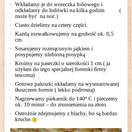
Wkładamy je do woreczka foliowego i
odkładamy do lodówki na kilka godzin (
może być na noc.)
Ciasto dzielimy na cztery części.
Każdą rozwałkowujemy na grubość ok. 0,5
cm.
Smarujemy rozmąconym jajkiem i
posypujemy ulubioną posypką
Kroimy na paseczki o szerokości 1 cm.( ja
użyłam do tego specjalnej foremki firmy
tescoma)
Gotowe paluszki układamy na wysmarowanej
tłuszczem formie ( lekko podrosną)
Nagrzewamy piekarnik do 140º C i pieczemy
ok. 10 minut – do zrumienienia na złoto.
Ostrożnie zdejmujemy z blachy, bo są bardzo
kruche.