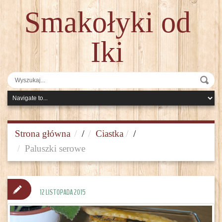
Smakołyki od
Iki
Strona główna
/
Ciastka
/
Paluszki serowe
12 LISTOPADA 2015