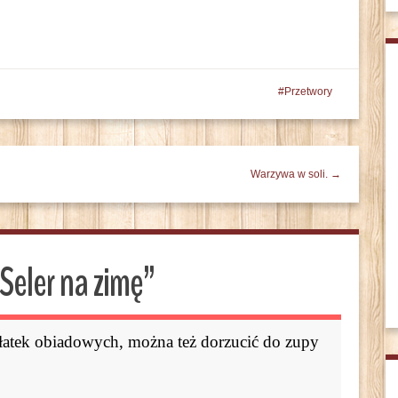
Przetwory
Warzywa w soli. →
Seler na zimę
”
łatek obiadowych, można też dorzucić do zupy