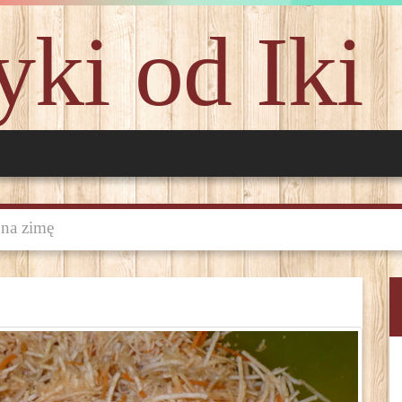
ki od Iki
 na zimę