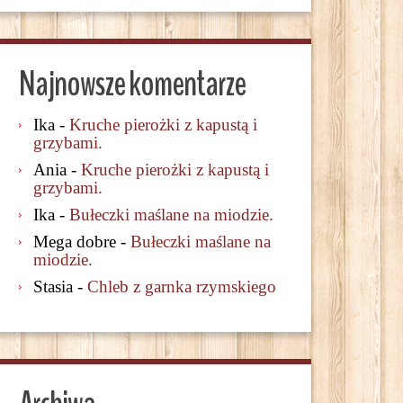
Najnowsze komentarze
Ika
-
Kruche pierożki z kapustą i
grzybami.
Ania
-
Kruche pierożki z kapustą i
grzybami.
Ika
-
Bułeczki maślane na miodzie.
Mega dobre
-
Bułeczki maślane na
miodzie.
Stasia
-
Chleb z garnka rzymskiego