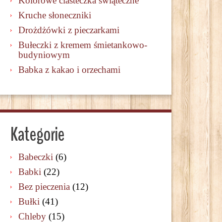
Kolorowe ciasteczka świąteczne
Kruche słoneczniki
Drożdżówki z pieczarkami
Bułeczki z kremem śmietankowo-
budyniowym
Babka z kakao i orzechami
Kategorie
Babeczki
(6)
Babki
(22)
Bez pieczenia
(12)
Bułki
(41)
Chleby
(15)