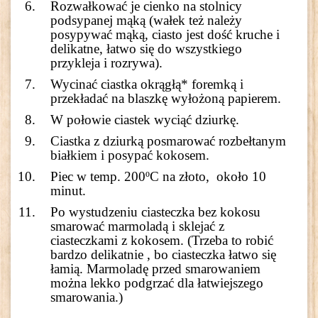
Rozwałkować je cienko na stolnicy
podsypanej mąką (wałek też należy
posypywać mąką, ciasto jest dość kruche i
delikatne, łatwo się do wszystkiego
przykleja i rozrywa).
Wycinać ciastka okrągłą* foremką i
przekładać na blaszkę wyłożoną papierem.
W połowie ciastek wyciąć dziurkę.
Ciastka z dziurką posmarować rozbełtanym
białkiem i posypać kokosem.
Piec w temp. 200ºC na złoto, około 10
minut.
Po wystudzeniu ciasteczka bez kokosu
smarować marmoladą i sklejać z
ciasteczkami z kokosem. (Trzeba to robić
bardzo delikatnie , bo ciasteczka łatwo się
łamią. Marmoladę przed smarowaniem
można lekko podgrzać dla łatwiejszego
smarowania.)