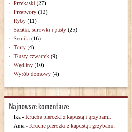
Przekąski
(27)
Przetwory
(12)
Ryby
(11)
Sałatki, surówki i pasty
(25)
Serniki
(16)
Torty
(4)
Tłusty czwartek
(9)
Wędliny
(10)
Wyrób domowy
(4)
Najnowsze komentarze
Ika
-
Kruche pierożki z kapustą i grzybami.
Ania
-
Kruche pierożki z kapustą i grzybami.