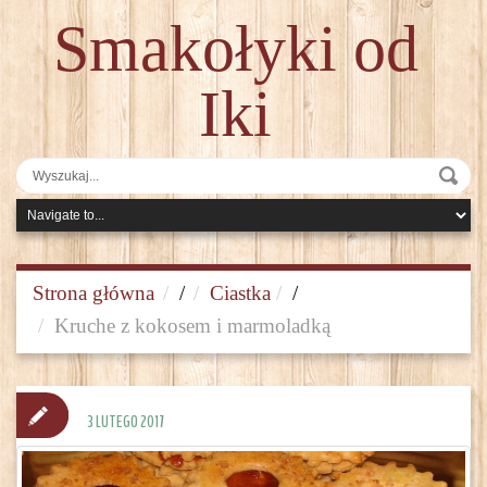
Smakołyki od
Iki
Strona główna
/
Ciastka
/
Kruche z kokosem i marmoladką
3 LUTEGO 2017