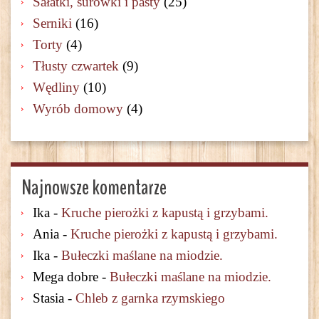
Sałatki, surówki i pasty
(25)
Serniki
(16)
Torty
(4)
Tłusty czwartek
(9)
Wędliny
(10)
Wyrób domowy
(4)
Najnowsze komentarze
Ika
-
Kruche pierożki z kapustą i grzybami.
Ania
-
Kruche pierożki z kapustą i grzybami.
Ika
-
Bułeczki maślane na miodzie.
Mega dobre
-
Bułeczki maślane na miodzie.
Stasia
-
Chleb z garnka rzymskiego