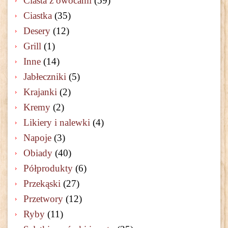
Ciasta z owocami
(59)
Ciastka
(35)
Desery
(12)
Grill
(1)
Inne
(14)
Jabłeczniki
(5)
Krajanki
(2)
Kremy
(2)
Likiery i nalewki
(4)
Napoje
(3)
Obiady
(40)
Półprodukty
(6)
Przekąski
(27)
Przetwory
(12)
Ryby
(11)