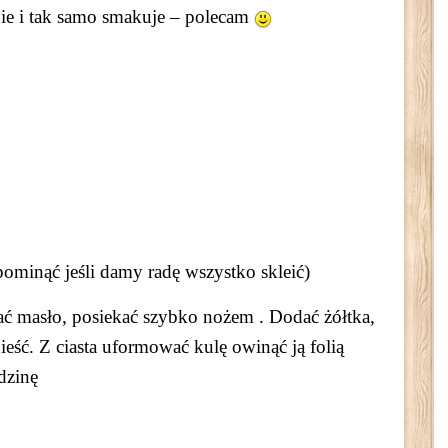
ie i tak samo smakuje – polecam
minąć jeśli damy radę wszystko skleić)
dać masło, posiekać szybko nożem . Dodać żółtka,
ieść. Z ciasta uformować kulę owinąć ją folią
dzinę