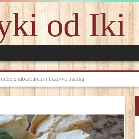
ki od Iki
uche z rabarbarem i bezową pianką