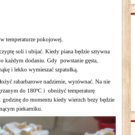
 w temperaturze pokojowej.
zyptę soli i ubijać. Kiedy piana będzie sztywna
 po każdym dodaniu. Gdy powstanie gęsta,
kę i lekko wymieszać szpatułką.​​
ożyć rabarbarowe nadzienie, wyrównać. Na nie
grzanym do 180ºC i obniżyć temperaturę
 1 godzinę do momentu kiedy wierzch bezy będzie
nącym piekarniku.