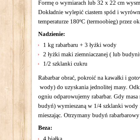
Formę o wymiarach lub 32 x 22 cm wysma
Dokładnie wylepić ciastem spód i wyrów
temperaturze 180ºC (termoobieg) przez oko
Nadzienie:
1 kg rabarbaru + 3 łyżki wody
2 łyżki maki ziemniaczanej ( lub budy
1/2 szklanki cukru
Rabarbar obrać, pokroić na kawałki i got
wody) do uzyskania jednolitej masy. Od
ogniu odparowujemy rabarbar. Gdy masa n
budyń) wymieszaną w 1/4 szklanki wody 
mieszając. Otrzymany budyń rabarbarowy
Beza:
4 białka