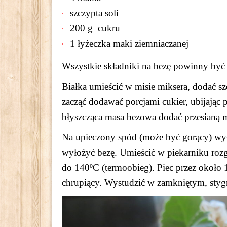
szczypta soli
200 g cukru
1 łyżeczka maki ziemniaczanej
Wszystkie składniki na bezę powinny być
Białka umieścić w misie miksera, dodać szc
zacząć dodawać porcjami cukier, ubijając
błyszcząca masa bezowa dodać przesianą mą
Na upieczony spód (może być gorący) wył
wyłożyć bezę. Umieścić w piekarniku roz
do 140ºC (termoobieg). Piec przez około
chrupiący. Wystudzić w zamkniętym, styg