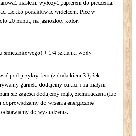
rować masłem, wyłożyć papierem do pieczenia.
nać. Lekko ponakłuwać widelcem. Piec w
ło 20 minut, na jasnozłoty kolor.
niu śmietankowego) + 1/4 szklanki wody
ować pod przykryciem (z dodatkiem 3 łyżek
krywamy garnek, dodajemy cukier i na małym
am się zagęści dodajemy mąkę ziemniaczaną (lub
i doprowadzamy do wrzenia energicznie
 odstawiamy do wystudzenia.