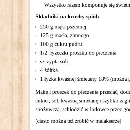
Wszystko razem komponuje się świetn
Składniki na kruchy spód:
250 g mąki pszennej
125 g masła, zimnego
100 g cukru pudru
1/2 łyżeczki proszku do pieczenia
szczypta soli
4 żółtka
1 łyżka kwaśnej śmietany 18% (można po
Mąkę i proszek do pieczenia przesiać, do
cukier, sól, kwaśną śmietanę i szybko zagn
spożywczą, schłodzić w lodówce przez go
(ciasto można też zrobić w malakserze)