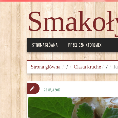
Smakoły
STRONA GŁÓWNA
PRZELICZNIK FOREMEK
Strona główna
/
Ciasta kruche
/
Kr
28 MAJA 2017