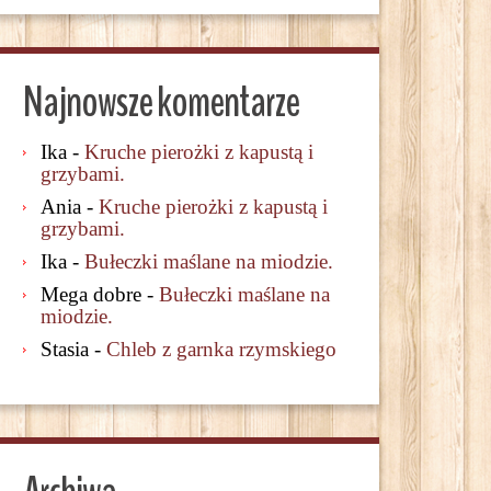
Najnowsze komentarze
Ika
-
Kruche pierożki z kapustą i
grzybami.
Ania
-
Kruche pierożki z kapustą i
grzybami.
Ika
-
Bułeczki maślane na miodzie.
Mega dobre
-
Bułeczki maślane na
miodzie.
Stasia
-
Chleb z garnka rzymskiego