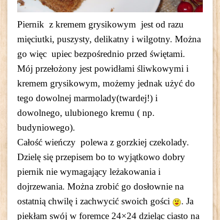
Piernik z kremem grysikowym jest od razu
mięciutki, puszysty, delikatny i wilgotny. Można
go więc upiec bezpośrednio przed świętami.
Mój przełożony jest powidłami śliwkowymi i
kremem grysikowym, możemy jednak użyć do
tego dowolnej marmolady(twardej!) i
dowolnego, ulubionego kremu ( np.
budyniowego).
Całość wieńczy polewa z gorzkiej czekolady.
Dzielę się przepisem bo to wyjątkowo dobry
piernik nie wymagający leżakowania i
dojrzewania. Można zrobić go dosłownie na
ostatnią chwilę i zachwycić swoich gości
. Ja
piekłam swój w foremce 24×24 dzieląc ciasto na