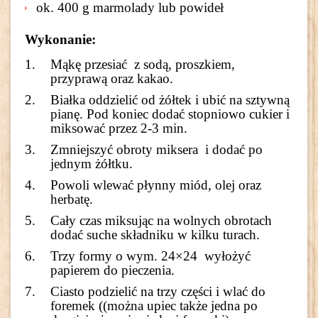
ok. 400 g marmolady lub powideł
Wykonanie:
Mąkę przesiać z sodą, proszkiem,
przyprawą oraz kakao.
Białka oddzielić od żółtek i ubić na sztywną
pianę. Pod koniec dodać stopniowo cukier i
miksować przez 2-3 min.
Zmniejszyć obroty miksera i dodać po
jednym żółtku.
Powoli wlewać płynny miód, olej oraz
herbatę.
Cały czas miksując na wolnych obrotach
dodać suche składniku w kilku turach.
Trzy formy o wym. 24×24 wyłożyć
papierem do pieczenia.
Ciasto podzielić na trzy części i wlać do
foremek ((można upiec także jedna po