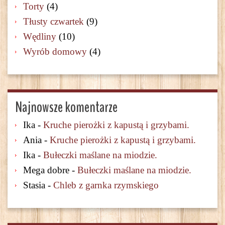
Torty
(4)
Tłusty czwartek
(9)
Wędliny
(10)
Wyrób domowy
(4)
Najnowsze komentarze
Ika
-
Kruche pierożki z kapustą i grzybami.
Ania
-
Kruche pierożki z kapustą i grzybami.
Ika
-
Bułeczki maślane na miodzie.
Mega dobre
-
Bułeczki maślane na miodzie.
Stasia
-
Chleb z garnka rzymskiego