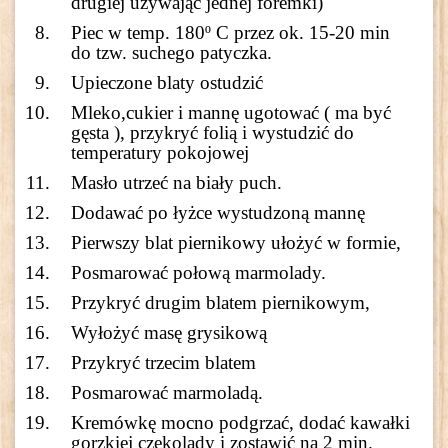
drugiej używając jednej foremki)
Piec w temp. 180º C przez ok. 15-20 min
do tzw. suchego patyczka.
Upieczone blaty ostudzić
Mleko,cukier i mannę ugotować ( ma być
gęsta ), przykryć folią i wystudzić do
temperatury pokojowej
Masło utrzeć na biały puch.
Dodawać po łyżce wystudzoną mannę
Pierwszy blat piernikowy ułożyć w formie,
Posmarować połową marmolady.
Przykryć drugim blatem piernikowym,
Wyłożyć masę grysikową
Przykryć trzecim blatem
Posmarować marmoladą.
Kremówkę mocno podgrzać, dodać kawałki
gorzkiej czekolady i zostawić na 2 min.