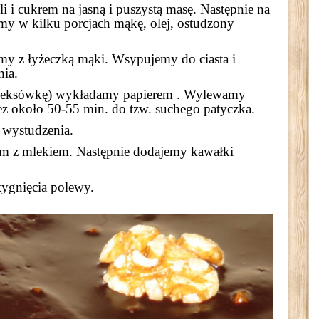
i i cukrem na jasną i puszystą masę. Następnie na
my w kilku porcjach mąkę, olej, ostudzony
my z łyżeczką mąki. Wsypujemy do ciasta i
nia.
keksówkę) wykładamy papierem . Wylewamy
ez około 50-55 min. do tzw. suchego patyczka.
wystudzenia.
m z mlekiem. Następnie dodajemy kawałki
tygnięcia polewy.