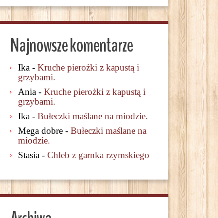
Najnowsze komentarze
Ika
-
Kruche pierożki z kapustą i
grzybami.
Ania
-
Kruche pierożki z kapustą i
grzybami.
Ika
-
Bułeczki maślane na miodzie.
Mega dobre
-
Bułeczki maślane na
miodzie.
Stasia
-
Chleb z garnka rzymskiego