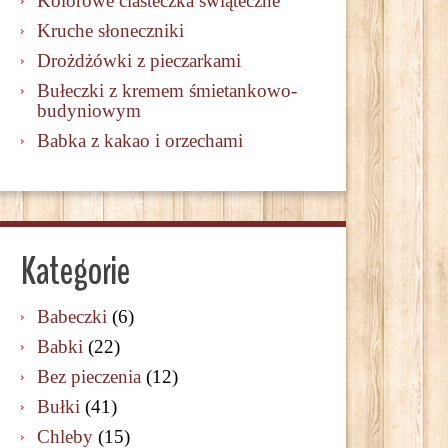
Kolorowe ciasteczka świąteczne
Kruche słoneczniki
Drożdżówki z pieczarkami
Bułeczki z kremem śmietankowo-
budyniowym
Babka z kakao i orzechami
Kategorie
Babeczki
(6)
Babki
(22)
Bez pieczenia
(12)
Bułki
(41)
Chleby
(15)