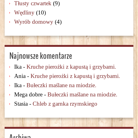
Tłusty czwartek
(9)
Wędliny
(10)
Wyrób domowy
(4)
Najnowsze komentarze
Ika
-
Kruche pierożki z kapustą i grzybami.
Ania
-
Kruche pierożki z kapustą i grzybami.
Ika
-
Bułeczki maślane na miodzie.
Mega dobre
-
Bułeczki maślane na miodzie.
Stasia
-
Chleb z garnka rzymskiego
Archiwa