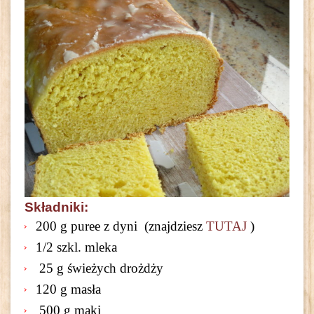
Składniki:
200 g puree z dyni (znajdziesz
TUTAJ
)
1/2 szkl. mleka
25 g świeżych drożdży
120 g masła
500 g mąki