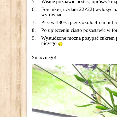
Wiśnie pozbawić pestek, oprószyć mąk
Foremkę ( użyłam 22×22) wyłożyć papi
wyrównać
Piec w 180ºC przez około 45 minut l
Po upieczeniu ciasto pozostawić w fo
Wystudzone można posypać cukrem pu
niczego
Smacznego!