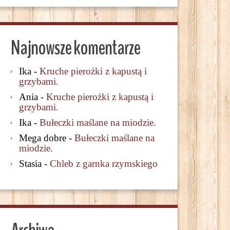
Najnowsze komentarze
Ika
-
Kruche pierożki z kapustą i
grzybami.
Ania
-
Kruche pierożki z kapustą i
grzybami.
Ika
-
Bułeczki maślane na miodzie.
Mega dobre
-
Bułeczki maślane na
miodzie.
Stasia
-
Chleb z garnka rzymskiego