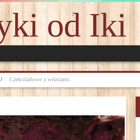
ki od Iki
/
Czekoladowe z wiśniami.