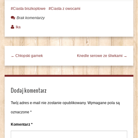
Ciasta biszkoptowe
Ciasta z owocami
Brak komentarzy
Ika
← Chłopski garnek
Knedle serowe ze śliwkami →
Dodaj komentarz
Twój adres e-mail nie zostanie opublikowany.
Wymagane pola są
oznaczone
*
Komentarz
*