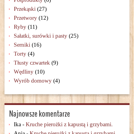
Przekąski
(27)
Przetwory
(12)
Ryby
(11)
Sałatki, surówki i pasty
(25)
Serniki
(16)
Torty
(4)
Tłusty czwartek
(9)
Wędliny
(10)
Wyrób domowy
(4)
Najnowsze komentarze
Ika
-
Kruche pierożki z kapustą i grzybami.
Ania
-
Kruche pierożki z kapustą i grzybami.