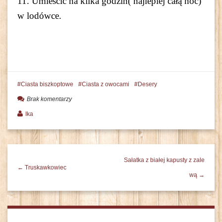
11. Umieścić na kilka godzin( najlepiej całą noc)
w lodówce.
Ciasta biszkoptowe
Ciasta z owocami
Desery
Brak komentarzy
Ika
Sałatka z białej kapusty z zale
← Truskawkowiec
wą →