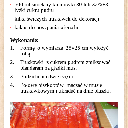
500 ml śmietany kremówki 30 lub 32%+3
łyżki cukru pudru
kilka świeżych truskawek do dekoracji
kakao do posypania wierzchu
Wykonanie:
Formę o wymiarze 25×25 cm wyłożyć
folią.
Truskawki z cukrem pudrem zmiksować
blenderem na gładki mus.
Podzielić na dwie części.
Połowę
biszkoptów maczać w musie
truskawkowym
i układać na dnie blaszki.