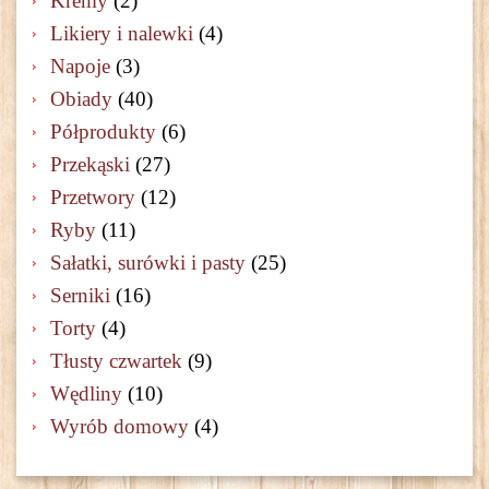
Kremy
(2)
Likiery i nalewki
(4)
Napoje
(3)
Obiady
(40)
Półprodukty
(6)
Przekąski
(27)
Przetwory
(12)
Ryby
(11)
Sałatki, surówki i pasty
(25)
Serniki
(16)
Torty
(4)
Tłusty czwartek
(9)
Wędliny
(10)
Wyrób domowy
(4)