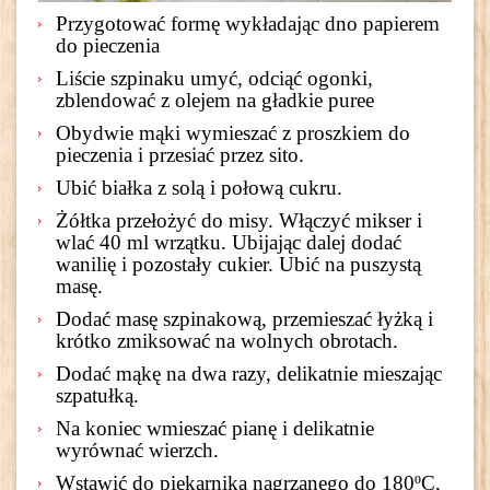
Przygotować formę wykładając dno papierem
do pieczenia
Liście szpinaku umyć, odciąć ogonki,
zblendować z olejem na gładkie puree
Obydwie mąki wymieszać z proszkiem do
pieczenia i przesiać przez sito.
Ubić białka z solą i połową cukru.
Żółtka przełożyć do misy. Włączyć mikser i
wlać 40 ml wrzątku. Ubijając dalej dodać
wanilię i pozostały cukier. Ubić na puszystą
masę.
Dodać masę szpinakową, przemieszać łyżką i
krótko zmiksować na wolnych obrotach.
Dodać mąkę na dwa razy, delikatnie mieszając
szpatułką.
Na koniec wmieszać pianę i delikatnie
wyrównać wierzch.
Wstawić do piekarnika nagrzanego do 180ºC,