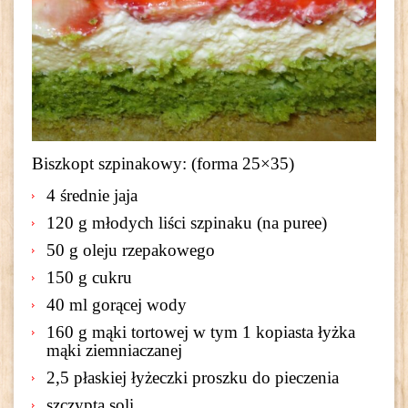
Biszkopt szpinakowy: (forma 25×35)
4 średnie jaja
120 g młodych liści szpinaku (na puree)
50 g oleju rzepakowego
150 g cukru
40 ml gorącej wody
160 g mąki tortowej w tym 1 kopiasta łyżka
mąki ziemniaczanej
2,5 płaskiej łyżeczki proszku do pieczenia
szczypta soli