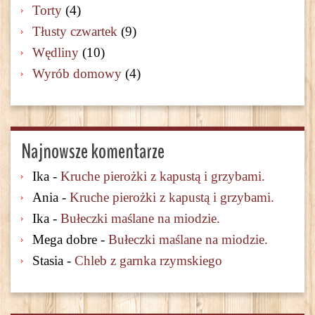
Torty
(4)
Tłusty czwartek
(9)
Wędliny
(10)
Wyrób domowy
(4)
Najnowsze komentarze
Ika
-
Kruche pierożki z kapustą i grzybami.
Ania
-
Kruche pierożki z kapustą i grzybami.
Ika
-
Bułeczki maślane na miodzie.
Mega dobre
-
Bułeczki maślane na miodzie.
Stasia
-
Chleb z garnka rzymskiego