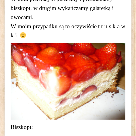
biszkopt, w drugim wykańczamy galaretką i
owocami.
W moim przypadku są to oczywiście t r u s k a w
k i
Biszkopt: