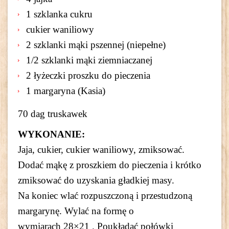
1 szklanka cukru
cukier waniliowy
2 szklanki mąki pszennej (niepełne)
1/2 szklanki mąki ziemniaczanej
2 łyżeczki proszku do pieczenia
1 margaryna (Kasia)
70 dag truskawek
WYKONANIE:
Jaja, cukier, cukier waniliowy, zmiksować.
Dodać mąkę z proszkiem do pieczenia i krótko
zmiksować do uzyskania gładkiej masy.
Na koniec wlać rozpuszczoną i przestudzoną
margarynę. Wylać na formę o
wymiarach 28×21 . Poukładać połówki