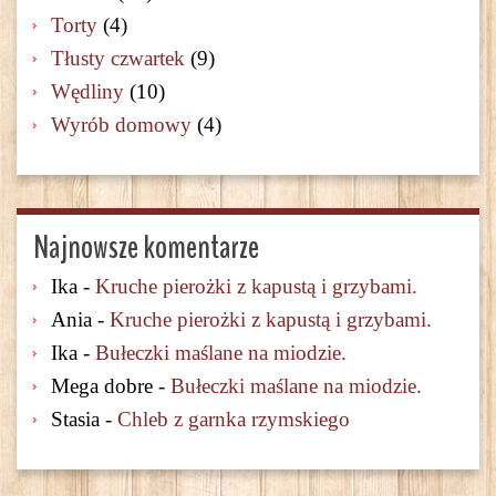
Torty
(4)
Tłusty czwartek
(9)
Wędliny
(10)
Wyrób domowy
(4)
Najnowsze komentarze
Ika
-
Kruche pierożki z kapustą i grzybami.
Ania
-
Kruche pierożki z kapustą i grzybami.
Ika
-
Bułeczki maślane na miodzie.
Mega dobre
-
Bułeczki maślane na miodzie.
Stasia
-
Chleb z garnka rzymskiego