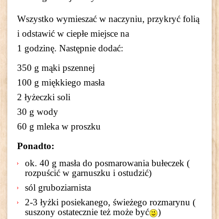
Wszystko wymieszać w naczyniu, przykryć folią
i odstawić w ciepłe miejsce na
1 godzinę. Następnie dodać:
350 g mąki pszennej
100 g miękkiego masła
2 łyżeczki soli
30 g wody
60 g mleka w proszku
Ponadto:
ok. 40 g masła do posmarowania bułeczek (
rozpuścić w garnuszku i ostudzić)
sól gruboziarnista
2-3 łyżki posiekanego, świeżego rozmarynu (
suszony ostatecznie też może być
)