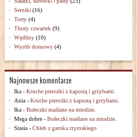
Sałatki, surówki i pasty
(25)
Serniki
(16)
Torty
(4)
Tłusty czwartek
(9)
Wędliny
(10)
Wyrób domowy
(4)
Najnowsze komentarze
Ika
-
Kruche pierożki z kapustą i grzybami.
Ania
-
Kruche pierożki z kapustą i grzybami.
Ika
-
Bułeczki maślane na miodzie.
Mega dobre
-
Bułeczki maślane na miodzie.
Stasia
-
Chleb z garnka rzymskiego