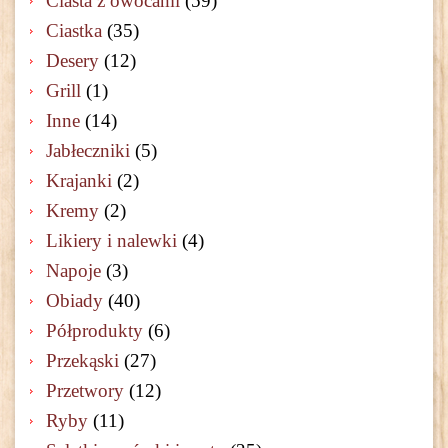
Ciasta z owocami
(59)
Ciastka
(35)
Desery
(12)
Grill
(1)
Inne
(14)
Jabłeczniki
(5)
Krajanki
(2)
Kremy
(2)
Likiery i nalewki
(4)
Napoje
(3)
Obiady
(40)
Półprodukty
(6)
Przekąski
(27)
Przetwory
(12)
Ryby
(11)