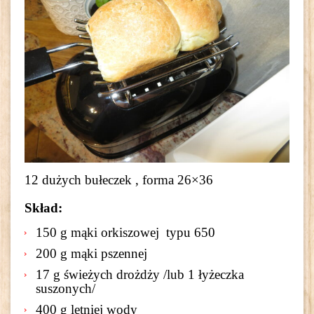
12 dużych bułeczek , forma 26×36
Skład:
150 g mąki orkiszowej typu 650
200 g mąki pszennej
17 g świeżych drożdży /lub 1 łyżeczka
suszonych/
400 g letniej wody