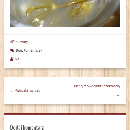
Przetwory
Brak komentarzy
Ika
Buchty z owocami i czekoladą
← Pałeczki na ryżu
→
Dodaj komentarz