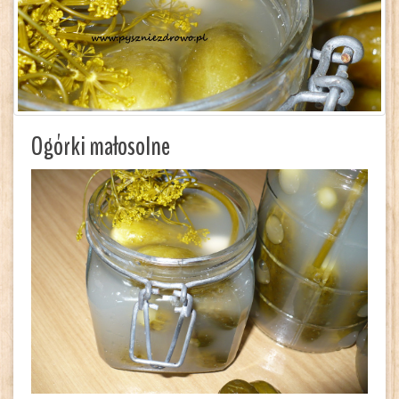
Ogórki małosolne