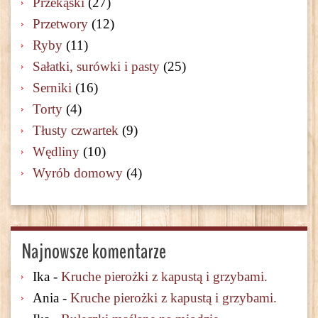
Przekąski
(27)
Przetwory
(12)
Ryby
(11)
Sałatki, surówki i pasty
(25)
Serniki
(16)
Torty
(4)
Tłusty czwartek
(9)
Wędliny
(10)
Wyrób domowy
(4)
Najnowsze komentarze
Ika
-
Kruche pierożki z kapustą i grzybami.
Ania
-
Kruche pierożki z kapustą i grzybami.