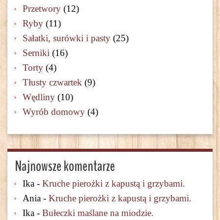
Przetwory
(12)
Ryby
(11)
Sałatki, surówki i pasty
(25)
Serniki
(16)
Torty
(4)
Tłusty czwartek
(9)
Wędliny
(10)
Wyrób domowy
(4)
Najnowsze komentarze
Ika
-
Kruche pierożki z kapustą i grzybami.
Ania
-
Kruche pierożki z kapustą i grzybami.
Ika
-
Bułeczki maślane na miodzie.