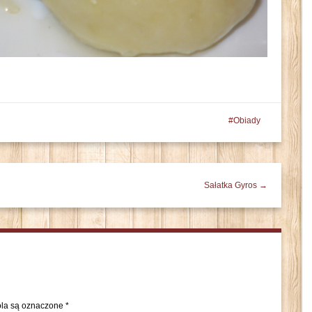
Obiady
Sałatka Gyros →
la są oznaczone
*