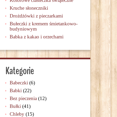
Kolorowe ciasteczka świąteczne
Kruche słoneczniki
Drożdżówki z pieczarkami
Bułeczki z kremem śmietankowo-
budyniowym
Babka z kakao i orzechami
Kategorie
Babeczki
(6)
Babki
(22)
Bez pieczenia
(12)
Bułki
(41)
Chleby
(15)