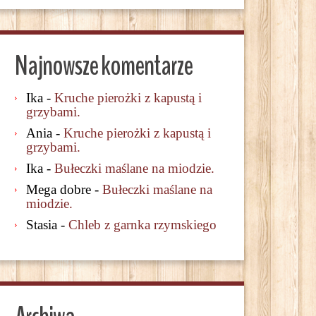
Najnowsze komentarze
Ika
-
Kruche pierożki z kapustą i
grzybami.
Ania
-
Kruche pierożki z kapustą i
grzybami.
Ika
-
Bułeczki maślane na miodzie.
Mega dobre
-
Bułeczki maślane na
miodzie.
Stasia
-
Chleb z garnka rzymskiego