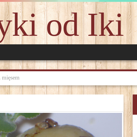
ki od Iki
z mięsem