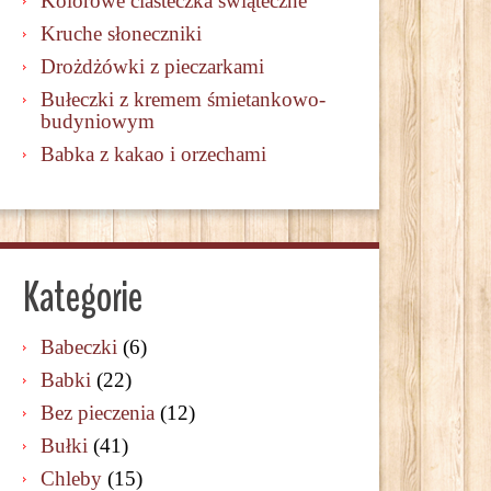
Kolorowe ciasteczka świąteczne
Kruche słoneczniki
Drożdżówki z pieczarkami
Bułeczki z kremem śmietankowo-
budyniowym
Babka z kakao i orzechami
Kategorie
Babeczki
(6)
Babki
(22)
Bez pieczenia
(12)
Bułki
(41)
Chleby
(15)