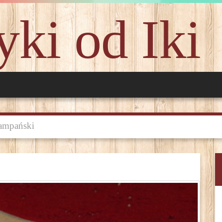
ki od Iki
zampański