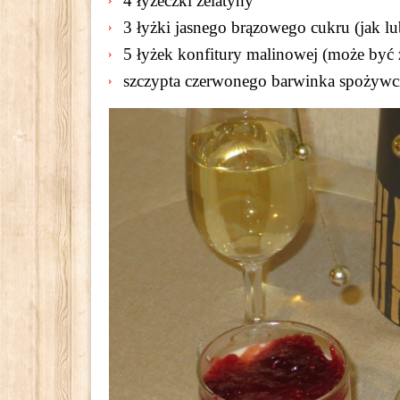
4 łyżeczki żelatyny
3 łyżki jasnego brązowego cukru (jak l
5 łyżek konfitury malinowej (może być
szczypta czerwonego barwinka spożywc