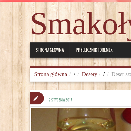
Smakoły
STRONA GŁÓWNA
PRZELICZNIK FOREMEK
Strona główna
/
Desery
/
Deser s
2 STYCZNIA 2017