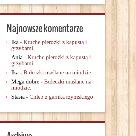
Najnowsze komentarze
Ika
-
Kruche pierożki z kapustą i
grzybami.
Ania
-
Kruche pierożki z kapustą i
grzybami.
Ika
-
Bułeczki maślane na miodzie.
Mega dobre
-
Bułeczki maślane na
miodzie.
Stasia
-
Chleb z garnka rzymskiego