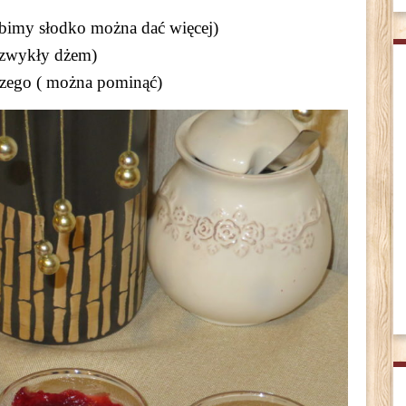
ubimy słodko można dać więcej)
 zwykły dżem)
zego ( można pominąć)