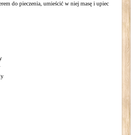
m do pieczenia, umieścić w niej masę i upiec
y
y
dy