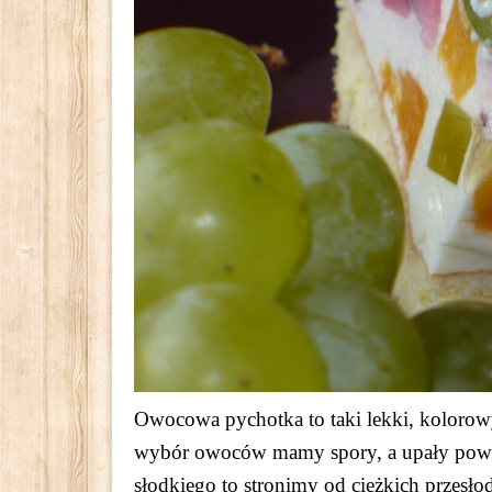
Owocowa pychotka to taki lekki, kolorowy
wybór owoców mamy spory, a upały powod
słodkiego to stronimy od ciężkich przesł