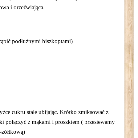
wa i orzeźwiająca.
tąpić podłużnymi biszkoptami)
yżce cukru stale ubijając. Krótko zmiksować z
łki połączyć z mąkami i proszkiem ( przesiewamy
-żółtkową)