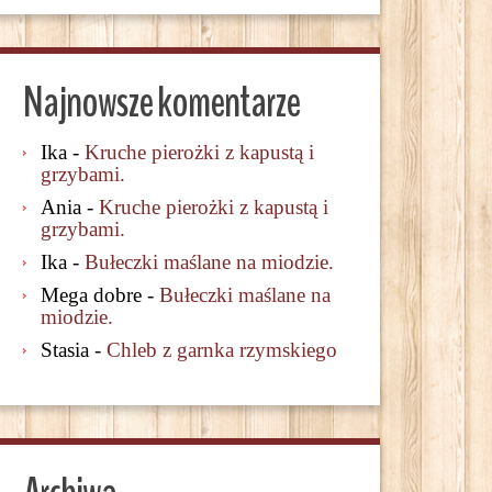
Najnowsze komentarze
Ika
-
Kruche pierożki z kapustą i
grzybami.
Ania
-
Kruche pierożki z kapustą i
grzybami.
Ika
-
Bułeczki maślane na miodzie.
Mega dobre
-
Bułeczki maślane na
miodzie.
Stasia
-
Chleb z garnka rzymskiego