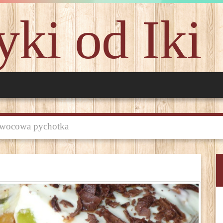
ki od Iki
wocowa pychotka