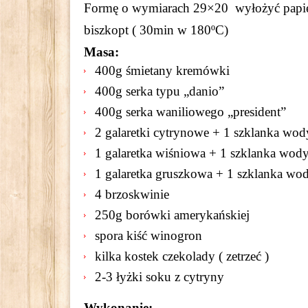
Formę o wymiarach 29×20 wyłożyć papiere
biszkopt ( 30min w 180ºC)
Masa:
400g śmietany kremówki
400g serka typu „danio”
400g serka waniliowego „president”
2 galaretki cytrynowe + 1 szklanka wod
1 galaretka wiśniowa + 1 szklanka wod
1 galaretka gruszkowa + 1 szklanka wo
4 brzoskwinie
250g borówki amerykańskiej
spora kiść winogron
kilka kostek czekolady ( zetrzeć )
2-3 łyżki soku z cytryny
Wykonanie: