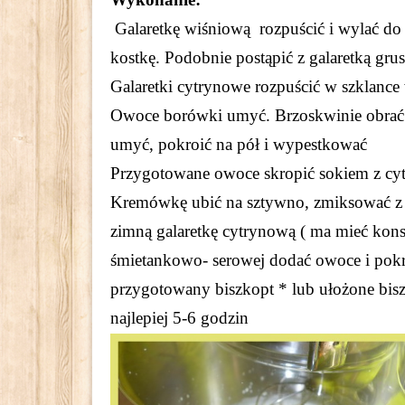
Galaretkę wiśniową rozpuścić i wylać do 
kostkę. Podobnie postąpić z galaretką gru
Galaretki cytrynowe rozpuścić w szklance 
Owoce borówki umyć. Brzoskwinie obrać 
umyć, pokroić na pół i wypestkować
Przygotowane owoce skropić sokiem z cy
Kremówkę ubić na sztywno, zmiksować z s
zimną galaretkę cytrynową ( ma mieć kons
śmietankowo- serowej dodać owoce i pokr
przygotowany biszkopt * lub ułożone bis
najlepiej 5-6 godzin