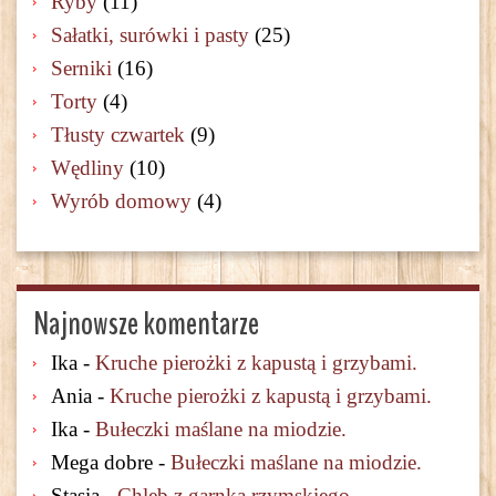
Ryby
(11)
Sałatki, surówki i pasty
(25)
Serniki
(16)
Torty
(4)
Tłusty czwartek
(9)
Wędliny
(10)
Wyrób domowy
(4)
Najnowsze komentarze
Ika
-
Kruche pierożki z kapustą i grzybami.
Ania
-
Kruche pierożki z kapustą i grzybami.
Ika
-
Bułeczki maślane na miodzie.
Mega dobre
-
Bułeczki maślane na miodzie.
Stasia
-
Chleb z garnka rzymskiego