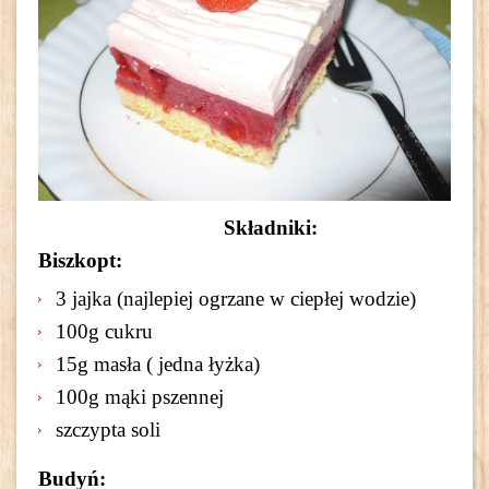
Składniki:
Biszkopt:
3 jajka (najlepiej ogrzane w ciepłej wodzie)
100g cukru
15g masła ( jedna łyżka)
100g mąki pszennej
szczypta soli
Budyń: