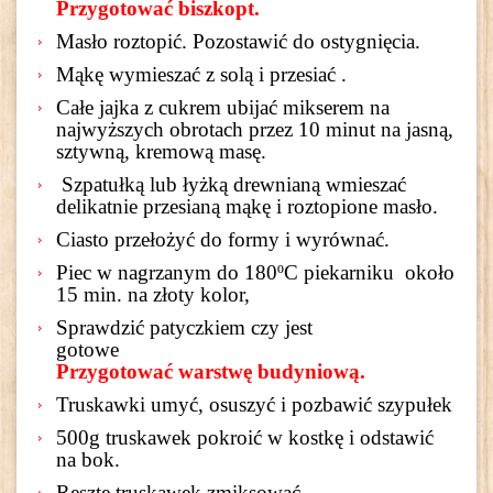
Przygotować biszkopt.
Masło roztopić. Pozostawić do ostygnięcia.
Mąkę wymieszać z solą i przesiać .
Całe jajka z cukrem ubijać mikserem na
najwyższych obrotach przez 10 minut na jasną,
sztywną, kremową masę.
Szpatułką lub łyżką drewnianą wmieszać
delikatnie przesianą mąkę i roztopione masło.
Ciasto przełożyć do formy i wyrównać.
Piec w nagrzanym
do 180ºC
piekarniku około
15 min. na złoty kolor,
Sprawdzić patyczkiem czy jest
go
Przygotować warstwę budyniową.
Truskawki umyć, osuszyć i pozbawić szypułek
500g truskawek pokroić w kostkę i odstawić
na bok.
Resztę truskawek zmiksować.