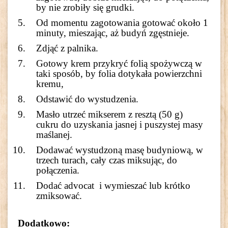
by nie zrobiły się grudki.
Od momentu zagotowania gotować około 1
minuty, mieszając, aż budyń zgęstnieje.
Zdjąć z palnika.
Gotowy krem przykryć folią spożywczą w
taki sposób, by folia dotykała powierzchni
kremu,
Odstawić do wystudzenia.
Masło utrzeć mikserem z resztą (50 g)
cukru do uzyskania jasnej i puszystej masy
maślanej.
Dodawać wystudzoną masę budyniową, w
trzech turach, cały czas miksując, do
połączenia.
Dodać advocat i wymieszać lub krótko
zmiksować.
Dodatkowo: