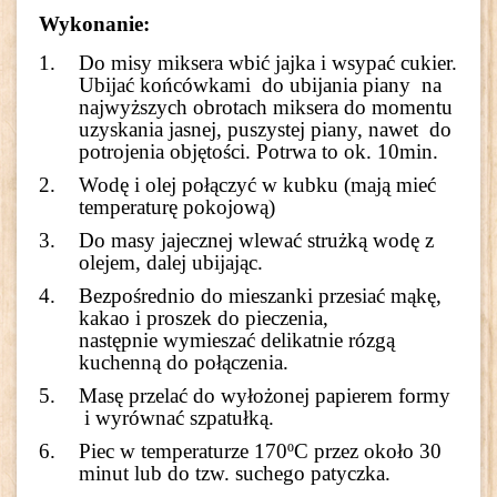
Wykonanie:
Do misy miksera wbić jajka i wsypać cukier.
Ubijać końcówkami do ubijania piany na
najwyższych obrotach miksera do momentu
uzyskania jasnej, puszystej piany, nawet do
potrojenia objętości. Potrwa to ok. 10min.
Wodę i olej połączyć w kubku (mają mieć
temperaturę pokojową)
Do masy jajecznej wlewać strużką wodę z
olejem, dalej ubijając.
Bezpośrednio do mieszanki przesiać mąkę,
kakao i proszek do pieczenia,
następnie wymieszać delikatnie rózgą
kuchenną do połączenia.
Masę przelać do wyłożonej papierem formy
i wyrównać szpatułką.
Piec w temperaturze 170ºC przez około 30
minut lub do tzw. suchego patyczka.