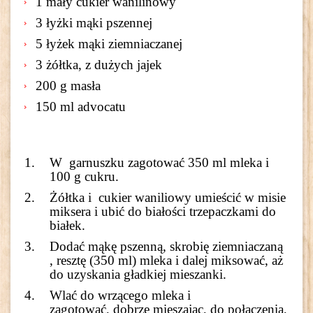
1 mały cukier wanilinowy
3 łyżki mąki pszennej
5 łyżek mąki ziemniaczanej
3 żółtka, z dużych jajek
200 g masła
150 ml advocatu
W garnuszku zagotować 350 ml mleka i
100 g cukru.
Żółtka i cukier waniliowy umieścić w misie
miksera i ubić do białości trzepaczkami do
białek.
Dodać mąkę pszenną, skrobię ziemniaczaną
, resztę (350 ml) mleka i dalej miksować, aż
do uzyskania gładkiej mieszanki.
Wlać do wrzącego mleka i
zagotować, dobrze mieszając, do połączenia,